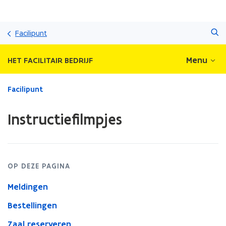
Overslaan
Zoeken
en
Facilipunt
naar
de
Menu
HET FACILITAIR BEDRIJF
inhoud
gaan
Gedaan
Facilipunt
met
laden.
Instructiefilmpjes
U
bevindt
zich
op:
Instructiefilmpjes
OP DEZE PAGINA
Meldingen
Bestellingen
Zaal reserveren