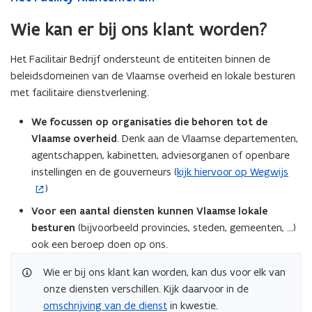
Wie kan er bij ons klant worden?
Het Facilitair Bedrijf ondersteunt de entiteiten binnen de
beleidsdomeinen van de Vlaamse overheid en lokale besturen
met facilitaire dienstverlening.
We focussen op organisaties die behoren tot de
Vlaamse overheid
. Denk aan de Vlaamse departementen,
agentschappen, kabinetten, adviesorganen of openbare
instellingen en de gouverneurs (
kijk hiervoor op Wegwijs
(
)
o
p
Voor een aantal diensten
kunnen Vlaamse lokale
e
besturen
(bijvoorbeeld provincies, steden, gemeenten, ...)
n
ook een beroep doen op ons.
t
Wie er bij ons klant kan worden, kan dus voor elk van
i
onze diensten verschillen. Kijk daarvoor in de
n
omschrijving van de dienst
in kwestie.
n