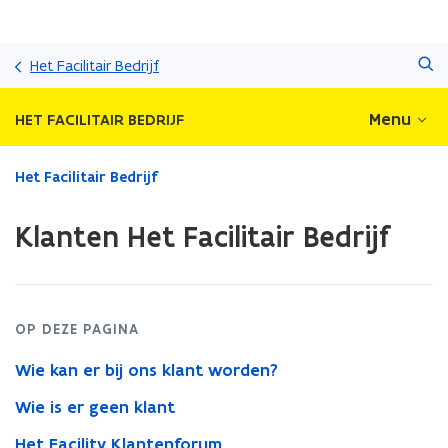
Overslaan
Zoeken
en
Het Facilitair Bedrijf
naar
de
Menu
HET FACILITAIR BEDRIJF
inhoud
gaan
Gedaan
Het Facilitair Bedrijf
met
laden.
Klanten Het Facilitair Bedrijf
U
bevindt
zich
op:
Klanten
OP DEZE PAGINA
Het
Facilitair
Wie kan er bij ons klant worden?
Bedrijf
Wie is er geen klant
Het Facility Klantenforum