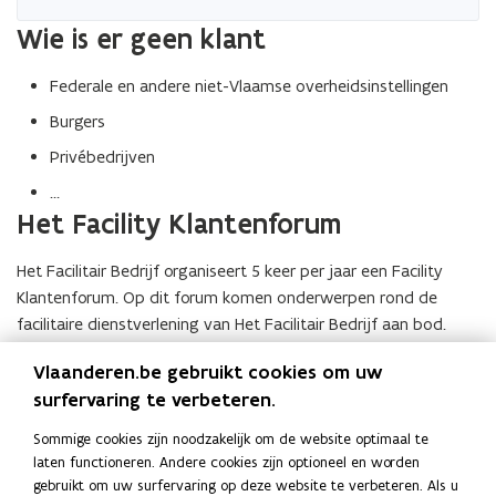
i
Wie is er geen klant
e
u
Federale en andere niet-Vlaamse overheidsinstellingen
w
Burgers
v
e
Privébedrijven
n
…
s
Het Facility Klantenforum
t
e
Het Facilitair Bedrijf organiseert 5 keer per jaar een Facility
r
Klantenforum. Op dit forum komen onderwerpen rond de
)
facilitaire dienstverlening van Het Facilitair Bedrijf aan bod.
Vlaanderen.be gebruikt cookies om uw
Het Facility Klantenforum is er in de eerste plaats voor
(potentiële)
klanten van Het Facilitair Bedrijf
en is gericht
surfervaring te verbeteren.
op kennis- en ervaringsdeling.
Sommige cookies zijn noodzakelijk om de website optimaal te
laten functioneren. Andere cookies zijn optioneel en worden
Meer weten over het Facility Klantenforum
?
gebruikt om uw surfervaring op deze website te verbeteren. Als u