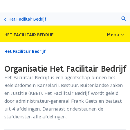
Overslaan
Zoeken
en
Het Facilitair Bedrijf
naar
de
Menu
HET FACILITAIR BEDRIJF
inhoud
gaan
Gedaan
Het Facilitair Bedrijf
met
laden.
Organisatie Het Facilitair Bedrijf
U
bevindt
Het Facilitair Bedrijf is een agentschap binnen het
zich
Beleidsdomein Kanselarij, Bestuur, Buitenlandse Zaken
op:
en Justitie (KBBJ). Het Facilitair Bedrijf wordt geleid
Organisatie
Het
door administrateur-generaal Frank Geets en bestaat
Facilitair
uit 4 afdelingen. Daarnaast ondersteunen de
Bedrijf
stafdiensten alle afdelingen.