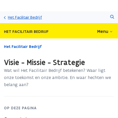
Overslaan
Zoeken
en
Het Facilitair Bedrijf
naar
de
Menu
HET FACILITAIR BEDRIJF
inhoud
gaan
Gedaan
Het Facilitair Bedrijf
met
laden.
Visie - Missie - Strategie
U
bevindt
Wat wil Het Facilitair Bedrijf betekenen? Waar ligt
zich
onze toekomst en onze ambitie. En waar hechten we
op:
belang aan?
Visie
-
Missie
-
Strategie
OP DEZE PAGINA