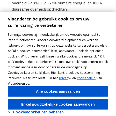
overheid (-40%CO2, -27% primaire energie) en 100%
duurzame overheidsopdrachten.
100% van de medewerkers zijn betrokken bij
Vlaanderen.be gebruikt cookies om uw
duurzaamheidsinitiatieven.
surfervaring te verbeteren.
100% van onze klanten worden aangesproken over het
Sommige cookies zijn noodzakelijk om de website optimaal te
duurzaam aanbod en hun duurzaamheidsgedrag.
laten functioneren. Andere cookies zijn optioneel en worden
gebruikt om uw surfervaring op deze website te verbeteren. Als u
Invulling geven aan de duurzame
op 'Alle cookies aanvaarden' klikt, aanvaardt u ook de optionele
ontwikkelingsdoelstellingen van de Verenigde Naties
cookies. Wilt u liever zelf kiezen welke cookies u aanvaardt? Klik
(SDG’s)
op 'Cookievoorkeuren beheren'. U kunt uw cookievoorkeuren op elk
moment aanpassen door onderaan de webpagina op
Deel deze pagina
Cookievoorkeuren te klikken. Hier kunt u ook uw toestemming
intrekken. Meer info leest u in het
privacy
- en
cookiebeleid
van
F
L
K
Vlaanderen.be.
a
i
o
Alle cookies aanvaarden
c
n
p
e
k
i
Volg Het Facilitair Bedrijf
Enkel noodzakelijke cookies aanvaarden
b
e
e
opent in nieuw venster
Linkedin
Cookievoorkeuren beheren
o
d
e