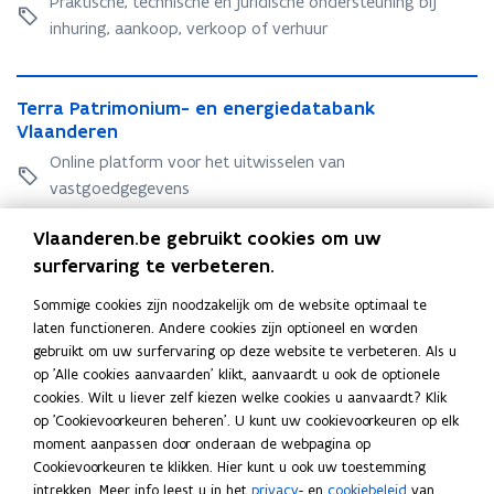
t
Praktische, technische en juridische ondersteuning bij
g
n
n
r
k
g
o
inhuring, aankoop, verkoop of verhuur
n
i
k
t
o
e
i
s
t
V
e
d
s
d
V
T
l
d
b
d
e
T
Terra Patrimonium- en energiedatabank
l
e
a
b
e
e
l
e
Vlaanderen
a
r
a
e
h
l
i
r
a
r
m
Online platform voor het uitwisselen van
h
e
i
n
r
m
a
s
e
vastgoedgegevens
e
n
g
a
s
P
e
e
r
g
P
e
a
Webkaarten, rapporten op maat
o
r
Vlaanderen.be gebruikt cookies om uw
a
o
t
v
surfervaring te verbeteren.
t
v
r
e
Blijf op de hoogte
r
e
i
r
Sommige cookies zijn noodzakelijk om de website optimaal te
i
r
m
h
laten functioneren. Andere cookies zijn optioneel en worden
m
Ontvang de nieuwsbrief Vastgoed van Het Facilitair Bedrijf in
h
o
e
gebruikt om uw surfervaring op deze website te verbeteren. Als u
o
e
n
je mailbox
i
op 'Alle cookies aanvaarden' klikt, aanvaardt u ook de optionele
n
i
opent
i
d
cookies. Wilt u liever zelf kiezen welke cookies u aanvaardt? Klik
Schrijf in op de nieuwsbrief
i
d
in
u
op 'Cookievoorkeuren beheren'. U kunt uw cookievoorkeuren op elk
u
nieuw
m
moment aanpassen door onderaan de webpagina op
m
venster
-
Deel deze pagina
Cookievoorkeuren te klikken. Hier kunt u ook uw toestemming
-
e
intrekken. Meer info leest u in het
privacy
- en
cookiebeleid
van