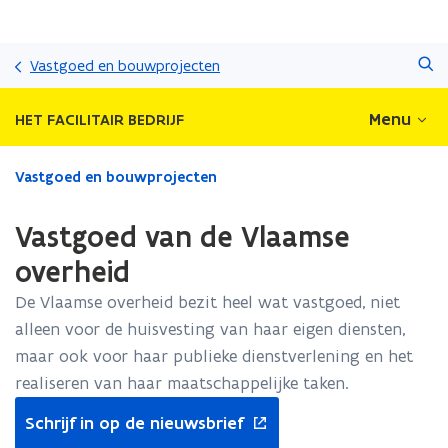
Overslaan
Zoeken
en
Vastgoed en bouwprojecten
naar
de
Menu
HET FACILITAIR BEDRIJF
inhoud
gaan
Gedaan
Vastgoed en bouwprojecten
met
laden.
Vastgoed van de Vlaamse
U
bevindt
overheid
zich
De Vlaamse overheid bezit heel wat vastgoed, niet
op:
Vastgoed
alleen voor de huisvesting van haar eigen diensten,
van
maar ook voor haar publieke dienstverlening en het
de
realiseren van haar maatschappelijke taken.
Vlaamse
opent
overheid
Schrijf in op de nieuwsbrief
in