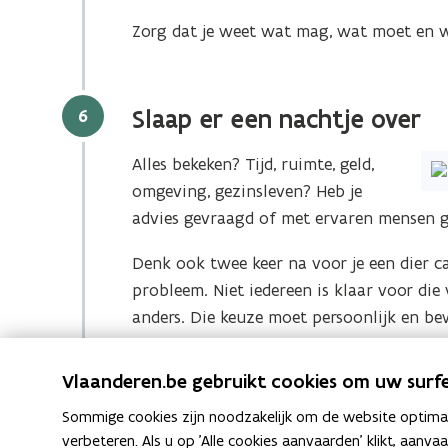
Zorg dat je weet wat mag, wat moet en w
Stap
6
Slaap er een nachtje over
Alles bekeken? Tijd, ruimte, geld,
omgeving, gezinsleven? Heb je
advies gevraagd of met ervaren mensen 
Denk ook twee keer na voor je een dier c
probleem. Niet iedereen is klaar voor die
anders. Die keuze moet persoonlijk en bew
Slaap er dus nog even over. Sta je er de 
Vlaanderen.be gebruikt cookies om uw surfe
een nieuw gezinslid.
Sommige cookies zijn noodzakelijk om de website optimaal
verbeteren. Als u op 'Alle cookies aanvaarden' klikt, aanva