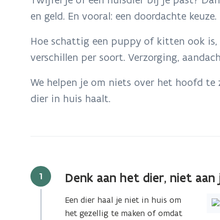
zich
en geld. En vooral: een doordachte keuze.
op:
Ben
Hoe schattig een puppy of kitten ook is, 
je
verschillen per soort. Verzorging, aandac
klaar
voor
We helpen je om niets over het hoofd te z
een
dier in huis haalt.
huisdier?
Lees
eerst
onze
zes
tips.
Stap
1
Denk aan het dier, niet aan 
Een dier haal je niet in huis om
het gezellig te maken of omdat