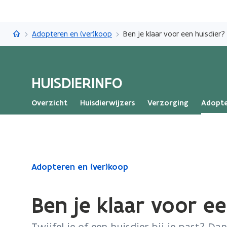
Huisdierinfo
Adopteren en (ver)koop
Ben je klaar voor een huisdier?
HUISDIERINFO
Overzicht
Huisdierwijzers
Verzorging
Adopte
Gedaan
Adopteren en (ver)koop
met
laden.
Ben je klaar voor ee
U
bevindt
Twijfel je of een huisdier bij je past? Dan