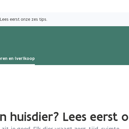
Overslaan
en
 Lees eerst onze zes tips.
naar
de
inhoud
gaan
ren en (ver)koop
n huisdier? Lees eerst o
 zit je goed. Elk dier vraagt zorg, tijd, ruimte