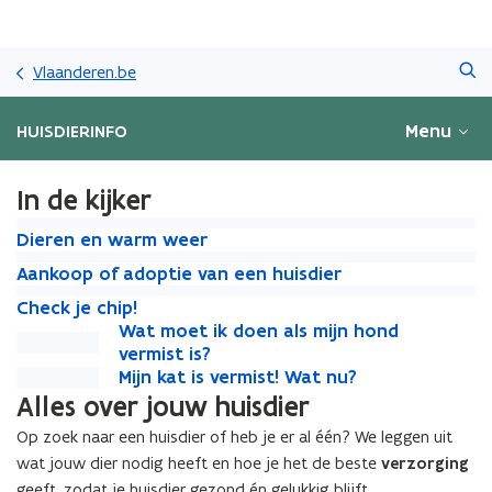
Overslaan
Zoeken
en
Vlaanderen.be
naar
de
Menu
HUISDIERINFO
inhoud
gaan
In de kijker
D
D
Dieren en warm weer
i
i
A
A
Aankoop of adoptie van een huisdier
e
e
a
a
C
r
C
r
Check je chip!
n
n
h
e
h
W
e
Wat moet ik doen als mijn hond
W
k
k
e
n
e
a
n
vermist is?
a
o
o
c
e
c
t
M
e
Mijn kat is vermist! Wat nu?
t
M
o
o
k
n
k
m
i
n
m
i
Alles over jouw huisdier
p
p
j
w
j
o
j
w
o
j
o
o
e
a
Op zoek naar een huisdier of heb je er al één? We leggen uit
e
e
n
a
e
n
f
f
c
r
wat jouw dier nodig heeft en hoe je het de beste
verzorging
c
t
k
r
t
k
a
a
h
m
h
geeft, zodat je huisdier gezond én gelukkig blijft.
i
a
i
a