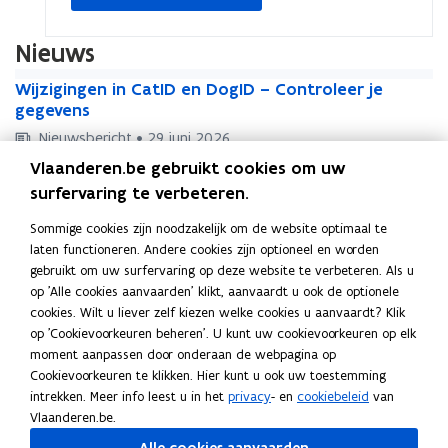
k
d
t
s
t
s
o
o
t
t
n
n
Nieuws
i
i
i
i
s
s
j
W
j
W
Wijzigingen in CatID en DogID – Controleer je
?
?
n
i
n
i
gegevens
j
j
Nieuwsbericht • 29 juni 2026
z
z
D
i
Vlaanderen.be gebruikt cookies om uw
D
Dierenwelzijn Vlaanderen roept op dieren te
i
i
g
i
beschermen tegen hitte
surfervaring te verbeteren.
g
e
i
e
i
Nieuwsbericht • 18 juni 2026
r
n
Sommige cookies zijn noodzakelijk om de website optimaal te
r
n
D
e
g
laten functioneren. Andere cookies zijn optioneel en worden
D
Dierenwelzijnsprijs
e
g
i
n
e
gebruikt om uw surfervaring op deze website te verbeteren. Als u
i
n
e
Nieuwsbericht • 21 mei 2026
e
w
n
op 'Alle cookies aanvaarden' klikt, aanvaardt u ook de optionele
e
w
n
T
r
e
i
T
Teckel populairste hondenras in Vlaanderen
cookies. Wilt u liever zelf kiezen welke cookies u aanvaardt? Klik
r
e
i
e
e
l
n
e
op 'Cookievoorkeuren beheren'. U kunt uw cookievoorkeuren op elk
e
l
n
Nieuwsbericht • 24 april 2026
c
n
z
C
c
moment aanpassen door onderaan de webpagina op
n
z
C
W
k
w
i
W
a
Wat denken Vlamingen écht over dierenwelzijn?
k
Cookievoorkeuren te klikken. Hier kunt u ook uw toestemming
w
i
a
a
e
e
j
a
t
Check de barometer!
e
intrekken. Meer info leest u in het
privacy
- en
cookiebeleid
van
e
j
t
t
l
l
n
t
I
l
Vlaanderen.be.
l
n
I
Nieuwsbericht • 2 oktober 2025
d
p
z
V
d
D
p
z
V
D