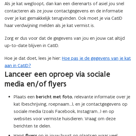
i
Als je kat wegloopt, dan kan een dierenarts of asiel jou snel
n
contacteren als ze jouw contactgegevens en de informatie
n
over je kat gemakkelijk terugvinden. Ook moet je via CatID
i
haar verdwijning melden als je kat vermist is.
e
Zorg er dus voor dat de gegevens van jou en jouw cat altijd
u
up-to-date blijven in CatID.
w
v
Hoe je dat doet, lees je hier:
Hoe pas je de gegevens van je kat
e
aan in CatID?
n
Lanceer een oproep via sociale
s
media en/of flyers
t
e
r
Plaats een
bericht met foto
, relevante informatie over je
)
kat (beschrijving, roepnaam…), en je contactgegevens op
sociale media (zoals Facebook, Instagram…) en op
websites voor vermiste huisdieren. Vraag om deze
berichten te delen.
Hang
flyers
op in jouw buurt op plaatsen waar veel