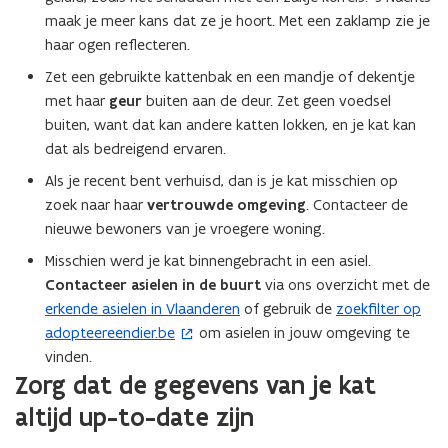
maak je meer kans dat ze je hoort. Met een zaklamp zie je
haar ogen reflecteren.
Zet een gebruikte kattenbak en een mandje of dekentje
met haar
geur
buiten aan de deur. Zet geen voedsel
buiten, want dat kan andere katten lokken, en je kat kan
dat als bedreigend ervaren.
Als je recent bent verhuisd, dan is je kat misschien op
zoek naar haar
vertrouwde omgeving
. Contacteer de
nieuwe bewoners van je vroegere woning.
Misschien werd je kat binnengebracht in een asiel.
Contacteer asielen in de buurt
via ons overzicht met de
erkende asielen in Vlaanderen
of gebruik de
zoekfilter op
(
adopteereendier.be
om asielen in jouw omgeving te
o
vinden.
p
Zorg dat de gegevens van je kat
e
n
altijd up-to-date zijn
t