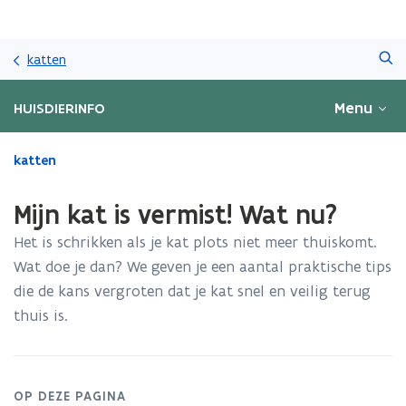
Overslaan
Zoeken
en
katten
naar
de
Menu
HUISDIERINFO
inhoud
gaan
Gedaan
katten
met
laden.
Mijn kat is vermist! Wat nu?
U
bevindt
Het is schrikken als je kat plots niet meer thuiskomt.
zich
Wat doe je dan? We geven je een aantal praktische tips
op:
die de kans vergroten dat je kat snel en veilig terug
Mijn
kat
thuis is.
is
vermist!
Wat
nu?
OP DEZE PAGINA