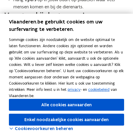
mensen komen en bij de dierenarts.
Vraag na bij de gemeente
Vlaanderen.be gebruikt cookies om uw
Informeer bij jouw gemeente welke stappen zij onderneemt
surfervaring te verbeteren.
wanneer ze een melding ontvangt van een gevonden kat en
Sommige cookies zijn noodzakelijk om de website optimaal te
maak daarvan gebruik bij je zoektocht. Ga na of er recent
laten functioneren. Andere cookies zijn optioneel en worden
aangereden katten zijn gevonden, en of hun chip is
gebruikt om uw surfervaring op deze website te verbeteren. Als u
gecontroleerd. Zo weet je mogelijk of je kat betrokken was bij
op 'Alle cookies aanvaarden' klikt, aanvaardt u ook de optionele
een ongeval.
cookies. Wilt u liever zelf kiezen welke cookies u aanvaardt? Klik
Lees ook
op 'Cookievoorkeuren beheren'. U kunt uw cookievoorkeuren op elk
moment aanpassen door onderaan de webpagina op
W
Wat moet je doen als je een kat vindt?
W
Cookievoorkeuren te klikken. Hier kunt u ook uw toestemming
a
G
Gegevens van je kat controleren en aanpassen in
a
G
intrekken. Meer info leest u in het
privacy
- en
cookiebeleid
van
t
e
CatID
t
e
Vlaanderen.be.
m
g
K
Kat
m
g
K
o
e
a
o
e
a
Alle cookies aanvaarden
e
v
t
e
v
t
Deel deze pagina
t
e
t
e
Enkel noodzakelijke cookies aanvaarden
j
n
j
n
F
L
K
Cookievoorkeuren beheren
e
s
e
s
a
i
o