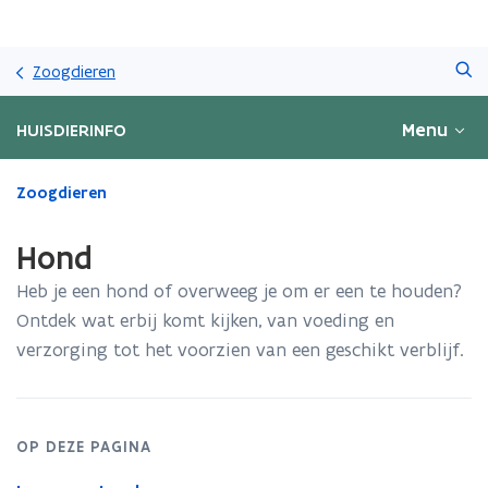
Overslaan
Zoeken
en
Zoogdieren
naar
de
Menu
HUISDIERINFO
inhoud
gaan
Gedaan
Zoogdieren
met
laden.
Hond
U
bevindt
Heb je een hond of overweeg je om er een te houden?
zich
Ontdek wat erbij komt kijken, van voeding en
op:
verzorging tot het voorzien van een geschikt verblijf.
Hond
OP DEZE PAGINA