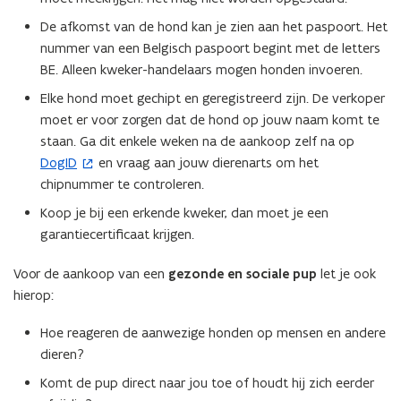
De afkomst van de hond kan je zien aan het paspoort. Het
nummer van een Belgisch paspoort begint met de letters
BE. Alleen kweker-handelaars mogen honden invoeren.
Elke hond moet gechipt en geregistreerd zijn. De verkoper
moet er voor zorgen dat de hond op jouw naam komt te
staan. Ga dit enkele weken na de aankoop zelf na op
DogID
en vraag aan jouw dierenarts om het
(
chipnummer te controleren.
o
p
Koop je bij een erkende kweker, dan moet je een
e
garantiecertificaat krijgen.
n
t
Voor de aankoop van een
gezonde en sociale pup
let je ook
i
hierop:
n
Hoe reageren de aanwezige honden op mensen en andere
n
dieren?
i
e
Komt de pup direct naar jou toe of houdt hij zich eerder
u