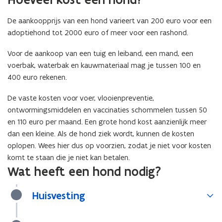
u
p
w
De aankoopprijs van een hond varieert van 200 euro voor een
e
v
adoptiehond tot 2000 euro of meer voor een rashond.
n
e
t
n
Voor de aankoop van een tuig en leiband, een mand, een
i
s
voerbak, waterbak en kauwmateriaal mag je tussen 100 en
n
t
400 euro rekenen.
n
e
i
De vaste kosten voor voer, vlooienpreventie,
r
e
ontwormingsmiddelen en vaccinaties schommelen tussen 50
)
u
en 110 euro per maand. Een grote hond kost aanzienlijk meer
w
dan een kleine. Als de hond ziek wordt, kunnen de kosten
v
oplopen. Wees hier dus op voorzien, zodat je niet voor kosten
e
komt te staan die je niet kan betalen.
n
Wat heeft een hond nodig?
s
t
Huisvesting
e
r