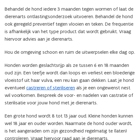
e
Behandel de hond iedere 3 maanden tegen wormen of laat de
n
dierenarts ontlastingsonderzoek uitvoeren. Behandel de hond
t
ook geregeld preventief tegen vlooien en teken. De frequentie
i
is afhankelijk van het type product dat wordt gebruikt. Vraag
n
hiervoor advies aan je dierenarts.
n
i
Hou de omgeving schoon en ruim de uitwerpselen elke dag op.
e
u
Honden worden geslachtsrijp als ze tussen 6 en 18 maanden
w
oud zijn. Een teefje wordt dan loops en verliest een bloederige
v
vloeistof uit haar vulva, een reu kan gaan dekken. Laat je hond
e
eventueel
castreren of steriliseren
als je een ongewenst nest
n
wil voorkomen. Bespreek de voor- en nadelen van castratie of
s
sterilisatie voor jouw hond met je dierenarts.
t
Een grote hond wordt 8 tot 13 jaar oud. Kleine honden kunnen
e
wel 18 jaar en ouder worden. Naarmate de hond ouder wordt,
r
is het aangeraden om zijn gezondheid regelmatig te (laten)
)
controleren. Vraag hiervoor raad aan je dierenarts.