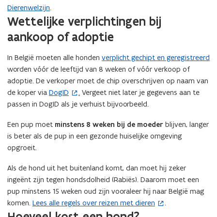
Dierenwelzijn
.
Wettelijke verplichtingen bij
aankoop of adoptie
In België moeten alle honden
verplicht gechipt en geregistreerd
worden vóór de leeftijd van 8 weken of vóór verkoop of
adoptie. De verkoper moet de chip overschrijven op naam van
de koper via
DogID
.
Vergeet niet later je gegevens aan te
(
passen in DogID als je verhuist bijvoorbeeld.
o
p
Een pup moet
minstens 8 weken bij de moeder
blijven, langer
e
is beter als de pup in een gezonde huiselijke omgeving
n
opgroeit.
t
i
Als de hond uit het buitenland komt, dan moet hij zeker
n
ingeënt zijn tegen hondsdolheid (Rabiës). Daarom moet een
n
pup minstens 15 weken oud zijn vooraleer hij naar België mag
i
komen.
Lees alle regels over reizen met dieren
.
(
e
Hoeveel kost een hond?
o