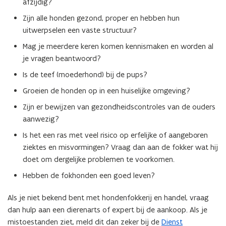
afzijdig?
w
Zijn alle honden gezond, proper en hebben hun
v
uitwerpselen een vaste structuur?
e
Mag je meerdere keren komen kennismaken en worden al
n
je vragen beantwoord?
s
t
Is de teef (moederhond) bij de pups?
e
Groeien de honden op in een huiselijke omgeving?
r
Zijn er bewijzen van gezondheidscontroles van de ouders
)
aanwezig?
Is het een ras met veel risico op erfelijke of aangeboren
ziektes en misvormingen? Vraag dan aan de fokker wat hij
doet om dergelijke problemen te voorkomen.
Hebben de fokhonden een goed leven?
Als je niet bekend bent met hondenfokkerij en handel, vraag
dan hulp aan een dierenarts of expert bij de aankoop. Als je
mistoestanden ziet, meld dit dan zeker bij de
Dienst