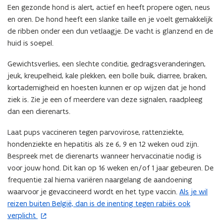
Een gezonde hond is alert, actief en heeft propere ogen, neus
en oren. De hond heeft een slanke taille en je voelt gemakkelijk
de ribben onder een dun vetlaagje. De vacht is glanzend en de
huid is soepel.
Gewichtsverlies, een slechte conditie, gedragsveranderingen,
jeuk, kreupelheid, kale plekken, een bolle buik, diarree, braken,
kortademigheid en hoesten kunnen er op wijzen dat je hond
ziek is. Zie je een of meerdere van deze signalen, raadpleeg
dan een dierenarts.
Laat pups vaccineren tegen parvovirose, rattenziekte,
hondenziekte en hepatitis als ze 6, 9 en 12 weken oud zijn.
Bespreek met de dierenarts wanneer hervaccinatie nodig is
voor jouw hond. Dit kan op 16 weken en/of 1 jaar gebeuren. De
frequentie zal hierna variëren naargelang de aandoening
waarvoor je gevaccineerd wordt en het type vaccin.
Als je wil
(
reizen buiten België, dan is de inenting tegen rabiës ook
o
verplicht
p