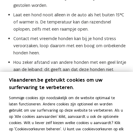
gestolen worden.
Laat een hond nooit alleen in de auto als het buiten 15°C
of warmer is. De temperatuur kan dan razendsnel
oplopen, zelfs met een raampje open.
Contact met vreemde honden kan bij je hond stress
veroorzaken, loop daarom met een boog om onbekende
honden heen.
Hou zeker afstand van andere honden met een geel lintje
aan de leiband: dit geeft aan dat deze honden niet
benaderd mogen worden, bijvoorbeeld omdat de hond
Vlaanderen.be gebruikt cookies om uw
loops is of agressief kan zijn. Je kan dit ook zelf
surfervaring te verbeteren.
toepassen.
Sommige cookies zijn noodzakelijk om de website optimaal te
laten functioneren. Andere cookies zijn optioneel en worden
(Klik
gebruikt om uw surfervaring op deze website te verbeteren. Als u
op
Lees ook
op 'Alle cookies aanvaarden' klikt, aanvaardt u ook de optionele
de
cookies. Wilt u liever zelf kiezen welke cookies u aanvaardt? Klik
H
Honden en vakantie
H
afbeelding
op 'Cookievoorkeuren beheren'. U kunt uw cookievoorkeuren op elk
o
J
Je hond castreren, steriliseren of een nest
o
J
voor