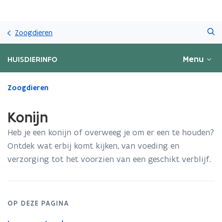
Overslaan
Zoeken
en
Zoogdieren
naar
de
Menu
HUISDIERINFO
inhoud
gaan
Gedaan
Zoogdieren
met
laden.
Konijn
U
bevindt
Heb je een konijn of overweeg je om er een te houden?
zich
Ontdek wat erbij komt kijken, van voeding en
op:
verzorging tot het voorzien van een geschikt verblijf.
Konijn
OP DEZE PAGINA