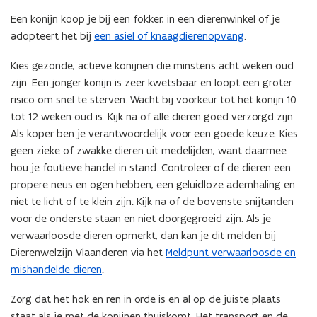
Een konijn koop je bij een fokker, in een dierenwinkel of je
adopteert het bij
een asiel of knaagdierenopvang
.
Kies gezonde, actieve konijnen die minstens acht weken oud
zijn. Een jonger konijn is zeer kwetsbaar en loopt een groter
risico om snel te sterven. Wacht bij voorkeur tot het konijn 10
tot 12 weken oud is. Kijk na of alle dieren goed verzorgd zijn.
Als koper ben je verantwoordelijk voor een goede keuze. Kies
geen zieke of zwakke dieren uit medelijden, want daarmee
hou je foutieve handel in stand. Controleer of de dieren een
propere neus en ogen hebben, een geluidloze ademhaling en
niet te licht of te klein zijn. Kijk na of de bovenste snijtanden
voor de onderste staan en niet doorgegroeid zijn. Als je
verwaarloosde dieren opmerkt, dan kan je dit melden bij
Dierenwelzijn Vlaanderen via het
Meldpunt verwaarloosde en
mishandelde dieren
.
Zorg dat het hok en ren in orde is en al op de juiste plaats
staat als je met de konijnen thuiskomt. Het transport en de