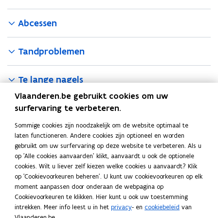
Abcessen
Tandproblemen
Te lange nagels
Vlaanderen.be gebruikt cookies om uw
Voetproblemen
surfervaring te verbeteren.
Sommige cookies zijn noodzakelijk om de website optimaal te
Afwijkend gedrag
laten functioneren. Andere cookies zijn optioneel en worden
gebruikt om uw surfervaring op deze website te verbeteren. Als u
Download uitgebreide info
op 'Alle cookies aanvaarden' klikt, aanvaardt u ook de optionele
cookies. Wilt u liever zelf kiezen welke cookies u aanvaardt? Klik
H
Huisdierwijzer konijn. Oryctolagus cuniculus
H
op 'Cookievoorkeuren beheren'. U kunt uw cookievoorkeuren op elk
u
u
Gids • februari 2018
moment aanpassen door onderaan de webpagina op
i
i
Lees ook
Cookievoorkeuren te klikken. Hier kunt u ook uw toestemming
s
s
intrekken. Meer info leest u in het
privacy
- en
cookiebeleid
van
V
Vlooien, teken, mijten en luizen
d
V
d
Vlaanderen.be.