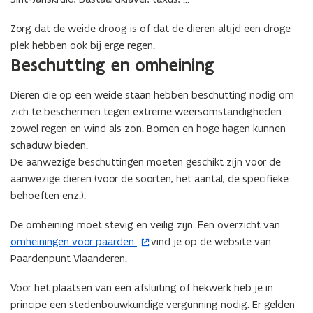
p
Zorg dat de weide droog is of dat de dieren altijd een droge
e
plek hebben ook bij erge regen.
n
Beschutting en omheining
t
i
Dieren die op een weide staan hebben beschutting nodig om
n
zich te beschermen tegen extreme weersomstandigheden
n
zowel regen en wind als zon. Bomen en hoge hagen kunnen
i
schaduw bieden.
e
De aanwezige beschuttingen moeten geschikt zijn voor de
u
aanwezige dieren (voor de soorten, het aantal, de specifieke
w
behoeften enz.).
v
e
De omheining moet stevig en veilig zijn. Een overzicht van
n
omheiningen voor paarden
vind je op de website van
(
s
Paardenpunt Vlaanderen.
o
t
p
e
Voor het plaatsen van een afsluiting of hekwerk heb je in
e
r
principe een stedenbouwkundige vergunning nodig. Er gelden
n