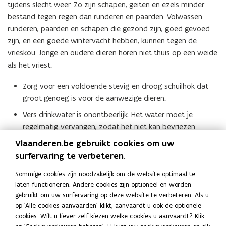
tijdens slecht weer. Zo zijn schapen, geiten en ezels minder
bestand tegen regen dan runderen en paarden. Volwassen
runderen, paarden en schapen die gezond zijn, goed gevoed
zijn, en een goede wintervacht hebben, kunnen tegen de
vrieskou. Jonge en oudere dieren horen niet thuis op een weide
als het vriest.
Zorg voor een voldoende stevig en droog schuilhok dat
groot genoeg is voor de aanwezige dieren.
Vers drinkwater is onontbeerlijk. Het water moet je
regelmatig vervangen, zodat het niet kan bevriezen.
Voldoende voeding is heel erg belangrijk. Hoe kouder het
Vlaanderen.be gebruikt cookies om uw
wordt, hoe groter de energiebehoefte is. Bij -10 °C
surfervaring te verbeteren.
verbruikt een dier al snel 35% meer energie.
Sommige cookies zijn noodzakelijk om de website optimaal te
Dierenverwaarlozing is soms niet gemakkelijk te
laten functioneren. Andere cookies zijn optioneel en worden
beoordelen. Een laagje ijs op de vacht van een paard wijst
gebruikt om uw surfervaring op deze website te verbeteren. Als u
erop dat het dier goed geïsoleerd is, en niet noodzakelijk
op 'Alle cookies aanvaarden' klikt, aanvaardt u ook de optionele
dat het kou lijdt.
cookies. Wilt u liever zelf kiezen welke cookies u aanvaardt? Klik