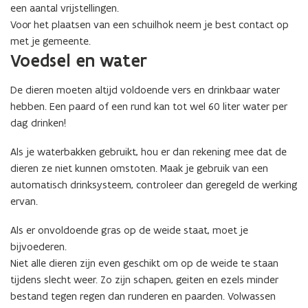
)
een aantal vrijstellingen.
t
Voor het plaatsen van een schuilhok neem je best contact op
i
met je gemeente.
n
Voedsel en water
n
i
De dieren moeten altijd voldoende vers en drinkbaar water
e
hebben. Een paard of een rund kan tot wel 60 liter water per
u
dag drinken!
w
v
Als je waterbakken gebruikt, hou er dan rekening mee dat de
e
dieren ze niet kunnen omstoten. Maak je gebruik van een
n
automatisch drinksysteem, controleer dan geregeld de werking
s
ervan.
t
e
Als er onvoldoende gras op de weide staat, moet je
r
bijvoederen.
)
Niet alle dieren zijn even geschikt om op de weide te staan
tijdens slecht weer. Zo zijn schapen, geiten en ezels minder
bestand tegen regen dan runderen en paarden. Volwassen