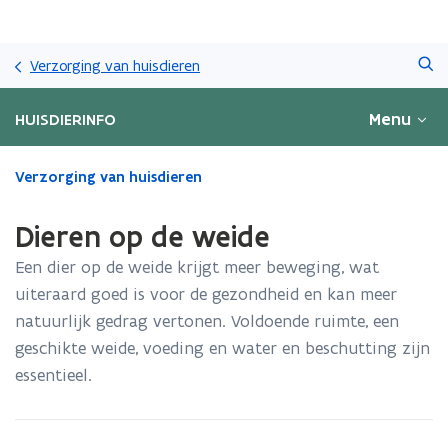
Overslaan
Zoeken
en
Verzorging van huisdieren
naar
de
Menu
HUISDIERINFO
inhoud
gaan
Gedaan
Verzorging van huisdieren
met
laden.
Dieren op de weide
U
bevindt
Een dier op de weide krijgt meer beweging, wat
zich
uiteraard goed is voor de gezondheid en kan meer
op:
natuurlijk gedrag vertonen. Voldoende ruimte, een
Dieren
op
geschikte weide, voeding en water en beschutting zijn
de
essentieel.
weide