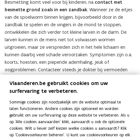
Besmetting komt veel voor bij kinderen, na
contact met
besmette grond zoals in een zandbak
. Wanneer ze de eitjes
van de spoelworm binnen krijgen, bijvoorbeeld door in de
zandbak te spelen en de vingers in de mond te stoppen,
ontwikkelen die zich verder tot kleine larven in de darm. De
larven kunnen in de mens niet tot volwassen wormen
uitgroeien, maar ze verspreiden zich in het hele lichaam en
kunnen daarbij veel schade veroorzaken. Symptomen zijn o.a.
koorts, hoesten, een piepende ademhaling, jeuk of
oogproblemen. Contacteer steeds je dokter bij vermoeden
van een infectie.
Vlaanderen.be gebruikt cookies om uw
Om toxocariasis te voorkomen, moet je spoelworminfecties bij
surfervaring te verbeteren.
je dier zoveel mogelijk tegengaan. Hou hiervoor een goed
Sommige cookies zijn noodzakelijk om de website optimaal te
ontwormingsschema aan, te beginnen vanaf de leeftijd van 3
laten functioneren. Andere cookies zijn optioneel en worden
weken oud. Vervolgens ontworm je het dier nogmaals op 5 en
gebruikt om uw surfervaring op deze website te verbeteren. Als u
op 7 weken en nadien om de maand tot het een half jaar oud
op 'Alle cookies aanvaarden' klikt, aanvaardt u ook de optionele
is. Volwassen honden en katten moet je minstens vier maal per
cookies. Wilt u liever zelf kiezen welke cookies u aanvaardt? Klik
op 'Cookievoorkeuren beheren'. U kunt uw cookievoorkeuren op elk
jaar ontwormen. Als alternatief kan je ook de ontlasting van je