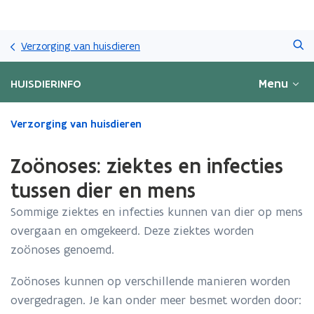
Overslaan
Zoeken
en
Verzorging van huisdieren
naar
de
Menu
HUISDIERINFO
inhoud
gaan
Gedaan
Verzorging van huisdieren
met
laden.
Zoönoses: ziektes en infecties
U
bevindt
tussen dier en mens
zich
Sommige ziektes en infecties kunnen van dier op mens
op:
Zoönoses:
overgaan en omgekeerd. Deze ziektes worden
ziektes
zoönoses genoemd.
en
infecties
Zoönoses kunnen op verschillende manieren worden
tussen
overgedragen. Je kan onder meer besmet worden door:
dier