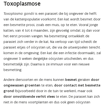
Toxoplasmose
Toxoplasma gondii
is een parasiet die bij ongeveer de helft
van de kattenpopulatie voorkomt. Een kat wordt besmet door
een besmette prooi, zoals een muis, op te eten. Vooral jonge
katten, van 4 tot 6 maanden, zijn gevoelig omdat zij dan voor
het eerst prooien vangen. Na besmetting ontwikkelt de
parasiet zich verder in de kat. Na verloop van tijd scheidt de
parasiet eitjes of oöcysten uit, die via de uitwerpselen terecht
komen in de omgeving. Een kat die een infectie doormaakt, zal
ongeveer 3 weken dergelijke oöcysten uitscheiden, en dus
besmettelijk zijn. Daarna is ze immuun voor een nieuwe
besmetting.
Andere diersoorten en de mens kunnen
besmet
geraken
door
ongewassen groenten
te eten,
door contact met besmette
grond
(bijvoorbeeld door in de tuin te werken), maar ook
door onvoldoende verhit vlees
te eten. De parasiet kan zich
niet in de mens voortplanten en dus ook geen oöcysten