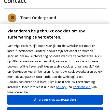
Contact
w
e
k
i
v
b
e
e
e
o
d
e
Team Ondergrond
n
o
i
r
E-mail
s
k
n
l
Vlaanderen.be gebruikt cookies om uw
beleid.omgeving@vlaanderen.be
t
o
o
i
surfervaring te verbeteren.
e
p
p
n
Adres
r
e
e
k
Sommige cookies zijn noodzakelijk om de website optimaal te
Departement Omgeving
)
n
n
n
laten functioneren. Andere cookies zijn optioneel en worden
Team Ondergrond
gebruikt om uw surfervaring op deze website te verbeteren. Als u
t
t
a
Herman Teirlinckgebouw
op 'Alle cookies aanvaarden' klikt, aanvaardt u ook de optionele
i
i
a
Havenlaan 88, 1000 Brussel, België
cookies. Wilt u liever zelf kiezen welke cookies u aanvaardt? Klik
n
n
r
o
Routeplanner
op 'Cookievoorkeuren beheren'. U kunt uw cookievoorkeuren op elk
n
n
k
p
moment aanpassen door onderaan de webpagina op
Postadres
e
i
i
l
Cookievoorkeuren te klikken. Hier kunt u ook uw toestemming
n
Departement Omgeving
e
e
e
intrekken. Meer info leest u in het
privacy
- en
cookiebeleid
van
t
Team Ondergrond
u
u
m
Vlaanderen.be.
i
w
Koning Albert II laan 15 bus 547, 1210 Brussel, België
w
b
Alle cookies aanvaarden
n
v
v
o
n
Meer details
e
e
r