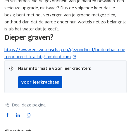
en schimmels die de gezondheid van je planten bewaken. Een
serieuze upgrade, nietwaar? Dus de volgende keer dat je
bezig bent met het verzorgen van je groene metgezellen,
onthoud dan dat de aarde onder hun wortels net zo belangrijk
is als het water dat je geeft.
Dieper graven?
https://www.eoswetenschap.eu/gezondheid/bodembacterie
(
-produceert-krachtig-antibioticum
o
p
Naar informatie voor leerkrachten:
e
n
Voor leerkrachten
t
i
n
Deel deze pagina
n
i
F
L
K
e
a
i
o
u
c
n
p