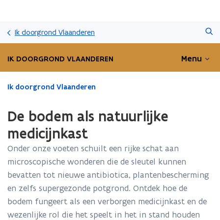
Overslaan
Zoeken
en
Ik doorgrond Vlaanderen
naar
de
Menu
IK DOORGROND VLAANDEREN
inhoud
gaan
Gedaan
Ik doorgrond Vlaanderen
met
laden.
De bodem als natuurlijke
U
bevindt
medicijnkast
zich
Onder onze voeten schuilt een rijke schat aan
op:
De
microscopische wonderen die de sleutel kunnen
bodem
bevatten tot nieuwe antibiotica, plantenbescherming
als
en zelfs supergezonde potgrond. Ontdek hoe de
natuurlijke
medicijnkast
bodem fungeert als een verborgen medicijnkast en de
wezenlijke rol die het speelt in het in stand houden