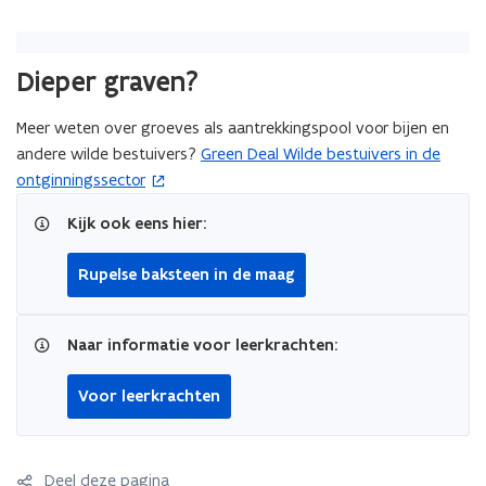
p
e
n
Dieper graven?
t
i
Meer weten over groeves als aantrekkingspool voor bijen en
n
andere wilde bestuivers?
Green Deal Wilde bestuivers in de
(
n
ontginningssector
o
i
p
e
Kijk ook eens hier:
e
u
n
w
Rupelse baksteen in de maag
t
v
i
e
n
Naar informatie voor leerkrachten:
n
n
s
i
Voor leerkrachten
t
e
e
u
r
w
)
Deel deze pagina