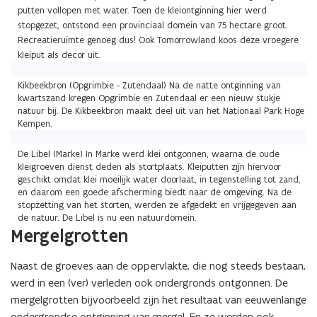
putten vollopen met water. Toen de kleiontginning hier werd
stopgezet, ontstond een provinciaal domein van 75 hectare groot.
Recreatieruimte genoeg dus! Ook Tomorrowland koos deze vroegere
kleiput als decor uit.
Kikbeekbron (Opgrimbie - Zutendaal) Na de natte ontginning van
kwartszand kregen Opgrimbie en Zutendaal er een nieuw stukje
natuur bij. De Kikbeekbron maakt deel uit van het Nationaal Park Hoge
Kempen.
De Libel (Marke) In Marke werd klei ontgonnen, waarna de oude
kleigroeven dienst deden als stortplaats. Kleiputten zijn hiervoor
geschikt omdat klei moeilijk water doorlaat, in tegenstelling tot zand,
en daarom een goede afscherming biedt naar de omgeving. Na de
stopzetting van het storten, werden ze afgedekt en vrijgegeven aan
de natuur. De Libel is nu een natuurdomein.
Mergelgrotten
Naast de groeves aan de oppervlakte, die nog steeds bestaan,
werd in een (ver) verleden ook ondergronds ontgonnen. De
mergelgrotten bijvoorbeeld zijn het resultaat van eeuwenlange
ondergrondse ontginning van mergel. En ze worden ook