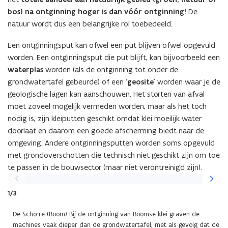
bos) na ontginning hoger is dan vóór ontginning!
De
natuur wordt dus een belangrijke rol toebedeeld.
Een ontginningsput kan ofwel een put blijven ofwel opgevuld
worden. Een ontginningsput die put blijft, kan bijvoorbeeld een
waterplas
worden (als de ontginning tot onder de
grondwatertafel gebeurde) of een ‘
geosite
’ worden waar je de
geologische lagen kan aanschouwen. Het storten van afval
moet zoveel mogelijk vermeden worden, maar als het toch
nodig is, zijn kleiputten geschikt omdat klei moeilijk water
doorlaat en daarom een goede afscherming biedt naar de
omgeving. Andere ontginningsputten worden soms opgevuld
met grondoverschotten die technisch niet geschikt zijn om toe
te passen in de bouwsector (maar niet verontreinigd zijn).
Vorige
Volgen
slide
slide
1/3
De Schorre (Boom) Bij de ontginning van Boomse klei graven de
machines vaak dieper dan de grondwatertafel, met als gevolg dat de