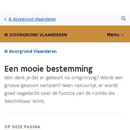
Overslaan
Zoeken
en
Ik doorgrond Vlaanderen
naar
de
Menu
IK DOORGROND VLAANDEREN
inhoud
gaan
Gedaan
Ik doorgrond Vlaanderen
met
laden.
Een mooie bestemming
U
bevindt
Wat denk je dat er gebeurt na ontginning? Wordt een
zich
groeve gewoon verlaten? Neen natuurlijk, er wordt
op:
goed nagedacht over de functie van de ruimte die
Een
mooie
beschikbaar komt.
bestemming
OP DEZE PAGINA