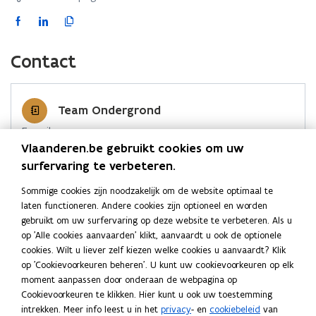
v
F
L
K
e
a
i
o
n
c
n
p
s
Contact
e
k
i
t
b
e
e
e
o
d
e
r
Team Ondergrond
o
i
r
)
E-mail
k
n
l
Vlaanderen.be gebruikt cookies om uw
beleid.omgeving@vlaanderen.be
o
o
i
surfervaring te verbeteren.
p
p
n
Adres
e
e
k
Sommige cookies zijn noodzakelijk om de website optimaal te
Departement Omgeving
n
n
n
laten functioneren. Andere cookies zijn optioneel en worden
Team Ondergrond
gebruikt om uw surfervaring op deze website te verbeteren. Als u
t
t
a
Herman Teirlinckgebouw
op 'Alle cookies aanvaarden' klikt, aanvaardt u ook de optionele
i
i
a
Havenlaan 88, 1000 Brussel, België
cookies. Wilt u liever zelf kiezen welke cookies u aanvaardt? Klik
n
n
r
o
Routeplanner
op 'Cookievoorkeuren beheren'. U kunt uw cookievoorkeuren op elk
n
n
k
p
moment aanpassen door onderaan de webpagina op
Postadres
e
i
i
l
Cookievoorkeuren te klikken. Hier kunt u ook uw toestemming
n
Departement Omgeving
e
e
e
intrekken. Meer info leest u in het
privacy
- en
cookiebeleid
van