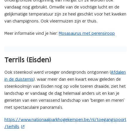
vandaag nog gebruikt. Omwille van de vochtige lucht en de
gelijkmatige temperatuur zijn ze heel geschikt voor het kweken
van champignons. Ook vleermuizen zijn er thuis.
Meer informatie vind je hier:
Mosasaurus met perensiroop
Terrils (Eisden)
Ook steenkool werd vroeger ondergronds ontgonnen (
Afdalen
in de duisternis
). waar meer dan een kwart eeuw geleden de
steenkoolmijn van Eisden nog op volle toeren draaide, ziet het
landschap er vandaag de dag helemaal anders uit en kan je
genieten van een verrassend landschap van ‘bergen en meren’
met spectaculaire panorama’s.
https://www.nationaalparkhogekempen.be/nl/toegangspoort
(
/terhills
o