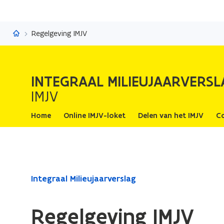
Integraal Milieujaarverslag
Regelgeving IMJV
INTEGRAAL MILIEUJAARVERSL
IMJV
Home
Online IMJV-loket
Delen van het IMJV
C
Gedaan
Integraal Milieujaarverslag
met
laden.
Regelgeving IMJV
U