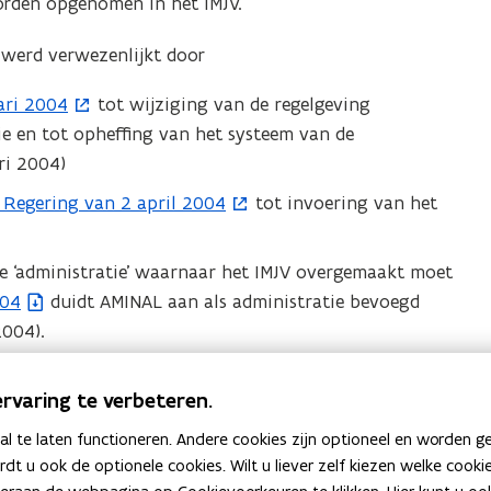
orden opgenomen in het IMJV.
werd verwezenlijkt door
ari 2004
tot wijziging van de regelgeving
e en tot opheffing van het systeem van de
ri 2004)
 Regering van 2 april 2004
tot invoering van het
de ‘administratie’ waarnaar het IMJV overgemaakt moet
004
duidt AMINAL aan als administratie bevoegd
2004).
lieujaarverslag en wijzigt hiervoor de betrokken
rvaring te verbeteren.
esluit
omschrijft de procedure voor de aangifte, de
 te laten functioneren. Andere cookies zijn optioneel en worden g
 het Integraal Milieujaarverslag.
ardt u ook de optionele cookies. Wilt u liever zelf kiezen welke cook