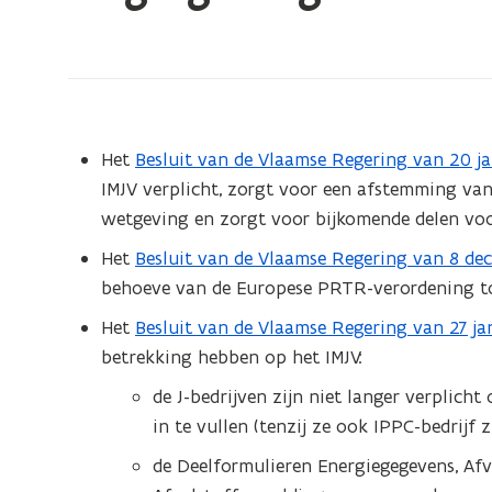
bevindt
zich
op:
Regelgeving
IMJV
Het
Besluit van de Vlaamse Regering van 20 j
(
IMJV verplicht, zorgt voor een afstemming va
b
wetgeving en zorgt voor bijkomende delen voor
e
s
Het
Besluit van de Vlaamse Regering van 8 d
(
t
behoeve van de Europese PRTR-verordening to
P
a
D
Het
Besluit van de Vlaamse Regering van 27 j
(
n
F
betrekking hebben op het IMJV:
o
d
b
p
de J-bedrijven zijn niet langer verplich
o
e
e
in te vullen (tenzij ze ook IPPC-bedrijf 
p
s
n
e
de Deelformulieren Energiegegevens, Af
t
t
n