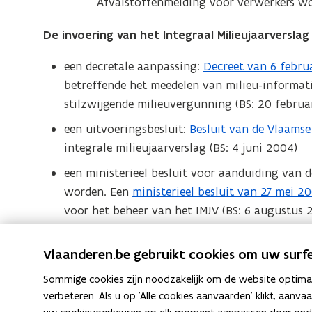
Afvalstoffenmelding voor verwerkers w
a
i
t
n
n
i
De invoering van het Integraal Milieujaarverslag
d
n
n
o
i
een decretale aanpassing:
Decreet van 6 febru
(
n
p
e
betreffende het meedelen van milieu-informati
o
i
e
u
stilzwijgende milieuvergunning (BS: 20 februa
p
e
n
w
e
u
een uitvoeringsbesluit:
Besluit van de Vlaamse
(
t
v
n
w
integrale milieujaarverslag (BS: 4 juni 2004)
o
i
e
t
v
p
n
een ministerieel besluit voor aanduiding van 
n
i
e
e
n
worden. Een
ministerieel besluit van 27 mei 2
(
s
n
n
n
i
voor het beheer van het IMJV (BS: 6 augustus 
b
t
n
s
t
e
e
e
i
t
i
Het
decreet
initieert principieel het Integraal Mi
u
s
Vlaanderen.be gebruikt cookies om uw surfe
r
e
e
n
wetteksten (wetten en decreten), het
uitvoeringsb
w
t
)
u
r
Sommige cookies zijn noodzakelijk om de website optimaal
n
termijnen hiervoor en de gedetailleerde inhoud van
v
a
w
verbeteren. Als u op 'Alle cookies aanvaarden' klikt, aanva
)
i
e
n
v