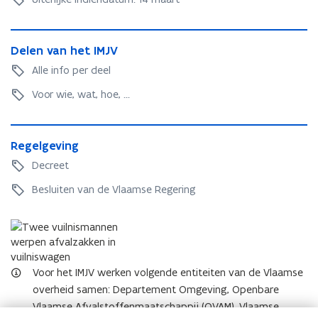
-
-
l
l
o
D
o
k
D
Delen van het IMJV
e
k
e
e
l
Alle info per deel
e
t
l
e
t
e
Voor wie, wat, hoe, ...
n
n
v
v
a
R
a
n
R
Regelgeving
e
n
h
e
g
Decreet
h
e
g
e
e
t
e
Besluiten van de Vlaamse Regering
l
t
I
l
g
I
M
g
e
M
J
e
v
J
V
v
i
V
i
n
Voor het IMJV werken volgende entiteiten van de Vlaamse
n
g
overheid samen: Departement Omgeving, Openbare
g
Vlaamse Afvalstoffenmaatschappij (OVAM), Vlaamse