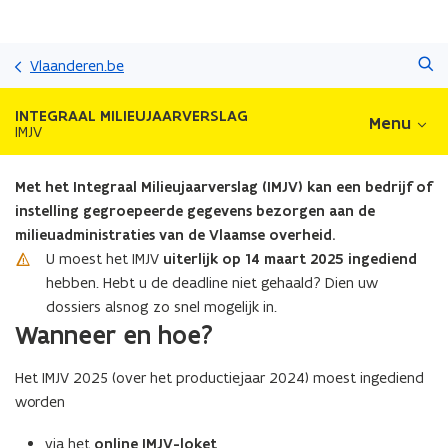
Overslaan
Zoeken
en
Vlaanderen.be
naar
de
INTEGRAAL MILIEUJAARVERSLAG
Menu
inhoud
IMJV
gaan
Met het Integraal Milieujaarverslag (IMJV) kan een bedrijf of
instelling gegroepeerde gegevens bezorgen aan de
milieuadministraties van de Vlaamse overheid.
U moest het IMJV
uiterlijk op 14 maart 2025 ingediend
hebben. Hebt u de deadline niet gehaald? Dien uw
dossiers alsnog zo snel mogelijk in.
Wanneer en hoe?
Het IMJV 2025 (over het productiejaar 2024) moest ingediend
worden
via het
online IMJV-loket