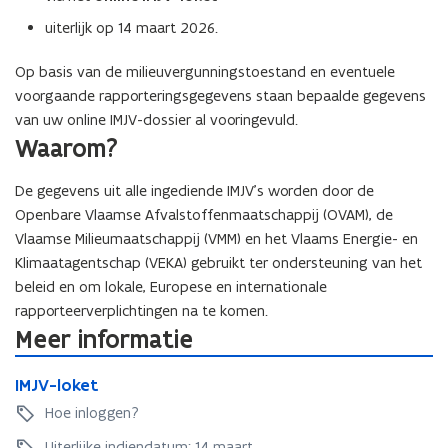
uiterlijk op 14 maart 2026.
Op basis van de milieuvergunningstoestand en eventuele
voorgaande rapporteringsgegevens staan bepaalde gegevens
van uw online IMJV-dossier al vooringevuld.
Waarom?
De gegevens uit alle ingediende IMJV’s worden door de
Openbare Vlaamse Afvalstoffenmaatschappij (OVAM), de
Vlaamse Milieumaatschappij (VMM) en het Vlaams Energie- en
Klimaatagentschap (VEKA) gebruikt ter ondersteuning van het
beleid en om lokale, Europese en internationale
rapporteerverplichtingen na te komen.
Meer informatie
I
I
IMJV-loket
M
M
J
Hoe inloggen?
J
V
V
Uiterlijke indiendatum: 14 maart