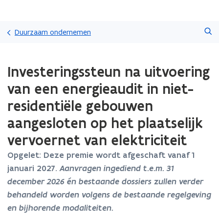
Overslaan
Zoeken
en
Duurzaam ondernemen
naar
de
Gedaan
inhoud
Investeringssteun na uitvoering
met
gaan
laden.
van een energieaudit in niet-
U
bevindt
residentiële gebouwen
zich
aangesloten op het plaatselijk
op:
Investeringssteun
vervoernet van elektriciteit
na
uitvoering
Opgelet: Deze premie wordt afgeschaft vanaf 1
van
januari 2027.
Aanvragen ingediend t.e.m. 31
een
energieaudit
december 2026 én bestaande dossiers zullen verder
in
behandeld worden volgens de bestaande regelgeving
niet-
en bijhorende modaliteiten.
residentiële