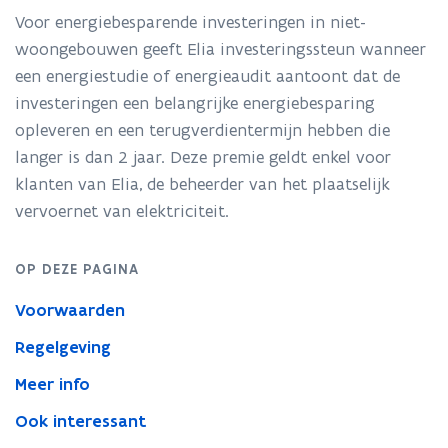
gebouwen
Voor energiebesparende investeringen in niet-
aangesloten
op
woongebouwen geeft Elia investeringssteun wanneer
het
een energiestudie of energieaudit aantoont dat de
plaatselijk
investeringen een belangrijke energiebesparing
vervoernet
opleveren en een terugverdientermijn hebben die
van
elektriciteit
langer is dan 2 jaar. Deze premie geldt enkel voor
klanten van Elia, de beheerder van het plaatselijk
vervoernet van elektriciteit.
OP DEZE PAGINA
Voorwaarden
Regelgeving
Meer info
Ook interessant