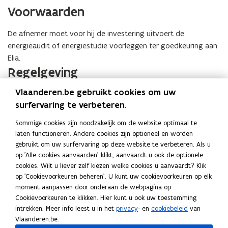
Voorwaarden
De afnemer moet voor hij de investering uitvoert de
energieaudit of energiestudie voorleggen ter goedkeuring aan
Elia.
Regelgeving
Vlaanderen.be gebruikt cookies om uw
Energiebesluit van 19 november 2010
surfervaring te verbeteren.
Meer info
I
Investeringssteun voor energiebesparende
I
o
Sommige cookies zijn noodzakelijk om de website optimaal te
n
maatregelen in niet-woongebouwen na
n
p
laten functioneren. Andere cookies zijn optioneel en worden
v
energiestudie (Elia)
v
e
gebruikt om uw surfervaring op deze website te verbeteren. Als u
e
e
n
op 'Alle cookies aanvaarden' klikt, aanvaardt u ook de optionele
s
s
t
cookies. Wilt u liever zelf kiezen welke cookies u aanvaardt? Klik
Lees deze pagina in:
English
t
t
i
op 'Cookievoorkeuren beheren'. U kunt uw cookievoorkeuren op elk
Deel deze pagina
e
e
n
moment aanpassen door onderaan de webpagina op
r
r
n
Cookievoorkeuren te klikken. Hier kunt u ook uw toestemming
F
L
K
i
i
i
intrekken. Meer info leest u in het
privacy
- en
cookiebeleid
van
a
i
o
n
n
e
Vlaanderen.be.
c
n
p