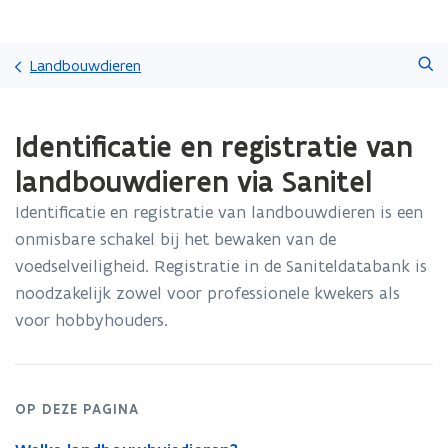
Overslaan
Zoeken
en
Landbouwdieren
naar
de
Gedaan
inhoud
Identificatie en registratie van
met
gaan
laden.
landbouwdieren via Sanitel
U
bevindt
Identificatie en registratie van landbouwdieren is een
zich
onmisbare schakel bij het bewaken van de
op:
Identificatie
voedselveiligheid. Registratie in de Saniteldatabank is
en
noodzakelijk zowel voor professionele kwekers als
registratie
voor hobbyhouders.
van
landbouwdieren
via
Sanitel
OP DEZE PAGINA