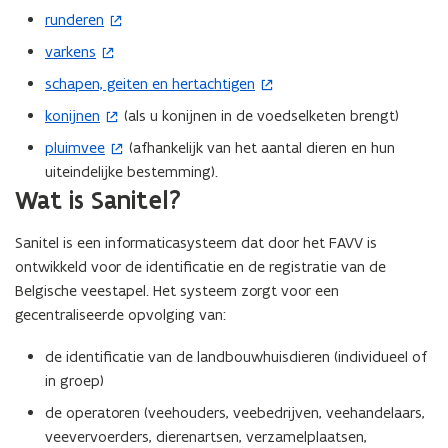
n
runderen
(
i
o
e
varkens
(
p
u
o
schapen, geiten en hertachtigen
(
e
w
p
o
konijnen
(als u konijnen in de voedselketen brengt)
n
(
v
e
p
t
o
e
pluimvee
(afhankelijk van het aantal dieren en hun
n
(
e
i
p
n
uiteindelijke bestemming).
t
o
n
n
e
Wat is Sanitel?
s
i
p
t
n
n
t
n
e
i
i
t
Sanitel is een informaticasysteem dat door het FAVV is
e
n
n
n
e
i
ontwikkeld voor de identificatie en de registratie van de
r
i
t
n
u
n
Belgische veestapel. Het systeem zorgt voor een
)
e
i
i
w
n
gecentraliseerde opvolging van:
u
n
e
v
i
w
n
u
e
e
de identificatie van de landbouwhuisdieren (individueel of
v
i
w
n
u
in groep)
e
e
v
s
w
n
u
de operatoren (veehouders, veebedrijven, veehandelaars,
e
t
v
s
w
veevervoerders, dierenartsen, verzamelplaatsen,
n