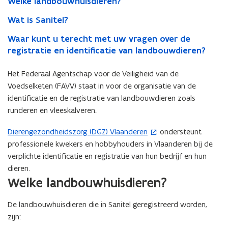
Welke landbouwhuisdieren?
Wat is Sanitel?
Waar kunt u terecht met uw vragen over de
registratie en identificatie van landbouwdieren?
Het Federaal Agentschap voor de Veiligheid van de
Voedselketen (FAVV) staat in voor de organisatie van de
identificatie en de registratie van landbouwdieren zoals
runderen en vleeskalveren.
Dierengezondheidszorg (DGZ) Vlaanderen
ondersteunt
(
professionele kwekers en hobbyhouders in Vlaanderen bij de
o
verplichte identificatie en registratie van hun bedrijf en hun
p
dieren.
e
Welke landbouwhuisdieren?
n
t
De landbouwhuisdieren die in Sanitel geregistreerd worden,
i
zijn:
n