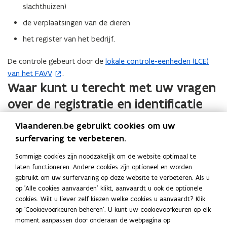
e
e
t
v
slachthuizen)
s
r
n
e
e
t
de verplaatsingen van de dieren
)
s
r
n
e
t
het register van het bedrijf.
)
s
r
e
t
)
De controle gebeurt door de
lokale controle-eenheden (LCE)
(
r
e
van het FAVV
.
o
)
r
Waar kunt u terecht met uw vragen
p
)
e
over de registratie en identificatie
n
van landbouwdieren?
t
Vlaanderen.be gebruikt cookies om uw
i
surfervaring te verbeteren.
Bij de contact- en informatiepunten van
n
Dierengezondheidszorg (DGZ) Vlaanderen
:
Sommige cookies zijn noodzakelijk om de website optimaal te
n
laten functioneren. Andere cookies zijn optioneel en worden
i
bij de DGZ-helpdesk op het nummer 078 05 05 23 of via
gebruikt om uw surfervaring op deze website te verbeteren. Als u
e
e-mail of het contactformulier
(
op 'Alle cookies aanvaarden' klikt, aanvaardt u ook de optionele
u
cookies. Wilt u liever zelf kiezen welke cookies u aanvaardt? Klik
o
aan een loket van een DGZ-site:
w
op 'Cookievoorkeuren beheren'. U kunt uw cookievoorkeuren op elk
p
DGZ-site
Lier
- Hagenbroeksesteenweg 167 2500
v
moment aanpassen door onderaan de webpagina op
e