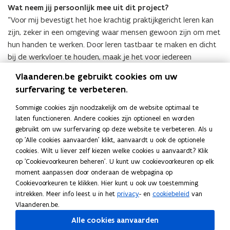
Wat neem jij persoonlijk mee uit dit project?
“Voor mij bevestigt het hoe krachtig praktijkgericht leren kan
zijn, zeker in een omgeving waar mensen gewoon zijn om met
hun handen te werken. Door leren tastbaar te maken en dicht
bij de werkvloer te houden, maak je het voor iedereen
toegankelijk. Mensen groeien, niet omdat het moet, maar
Vlaanderen.be gebruikt cookies om uw
omdat ze het zelf willen.”
surfervaring te verbeteren.
En vandaag?
Sommige cookies zijn noodzakelijk om de website optimaal te
“Intussen werk ik bij Ontex, opnieuw als L&D-specialist. Daar
laten functioneren. Andere cookies zijn optioneel en worden
rol ik wereldwijd een learning management systeem uit om
gebruikt om uw surfervaring op deze website te verbeteren. Als u
on-the-job leren nog beter te ondersteunen. Ook daar staat
op 'Alle cookies aanvaarden' klikt, aanvaardt u ook de optionele
cookies. Wilt u liever zelf kiezen welke cookies u aanvaardt? Klik
informeel leren centraal: leren gebeurt op de werkvloer, in de
op 'Cookievoorkeuren beheren'. U kunt uw cookievoorkeuren op elk
praktijk, en we moeten dat als organisatie vooral faciliteren in
moment aanpassen door onderaan de webpagina op
plaats van controleren.”
Cookievoorkeuren te klikken. Hier kunt u ook uw toestemming
intrekken. Meer info leest u in het
privacy
- en
cookiebeleid
van
(Klik
Vlaanderen.be.
op
Alle cookies aanvaarden
de