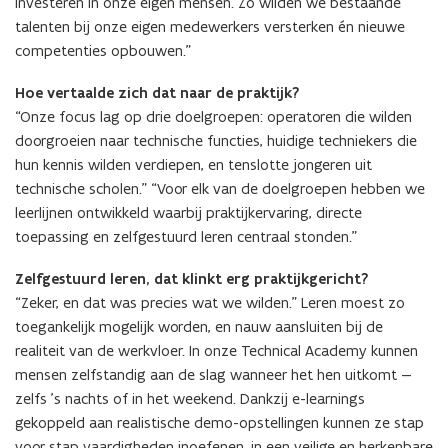
investeren in onze eigen mensen. Zo wilden we bestaande
talenten bij onze eigen medewerkers versterken én nieuwe
competenties opbouwen.”
Hoe vertaalde zich dat naar de praktijk?
“Onze focus lag op drie doelgroepen: operatoren die wilden
doorgroeien naar technische functies, huidige techniekers die
hun kennis wilden verdiepen, en tenslotte jongeren uit
technische scholen.” “Voor elk van de doelgroepen hebben we
leerlijnen ontwikkeld waarbij praktijkervaring, directe
toepassing en zelfgestuurd leren centraal stonden.”
Zelfgestuurd leren, dat klinkt erg praktijkgericht?
“Zeker, en dat was precies wat we wilden.” Leren moest zo
toegankelijk mogelijk worden, en nauw aansluiten bij de
realiteit van de werkvloer. In onze Technical Academy kunnen
mensen zelfstandig aan de slag wanneer het hen uitkomt —
zelfs ’s nachts of in het weekend. Dankzij e-learnings
gekoppeld aan realistische demo-opstellingen kunnen ze stap
voor stap vaardigheden inoefenen, in een veilige en herkenbare