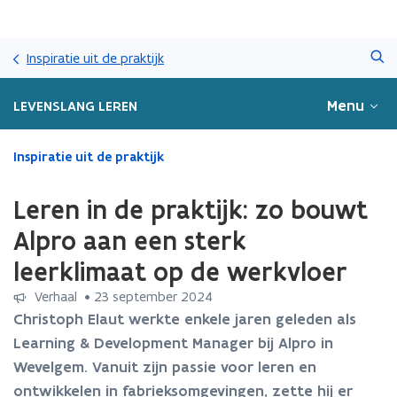
Overslaan
Zoeken
en
Inspiratie uit de praktijk
naar
de
Menu
LEVENSLANG LEREN
inhoud
gaan
Gedaan
Inspiratie uit de praktijk
met
laden.
Leren in de praktijk: zo bouwt
U
bevindt
Alpro aan een sterk
zich
leerklimaat op de werkvloer
op:
Leren
Verhaal
 •
23 september 2024
in
Christoph Elaut werkte enkele jaren geleden als
de
Learning & Development Manager bij Alpro in
praktijk:
zo
Wevelgem. Vanuit zijn passie voor leren en
bouwt
ontwikkelen in fabrieksomgevingen, zette hij er