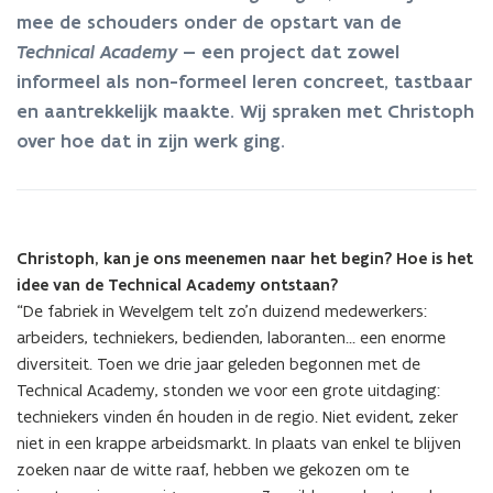
Alpro
mee de schouders onder de opstart van de
aan
een
Technical Academy
— een project dat zowel
sterk
informeel als non-formeel leren concreet, tastbaar
leerklimaat
en aantrekkelijk maakte. Wij spraken met Christoph
op
over hoe dat in zijn werk ging.
de
werkvloer
Christoph, kan je ons meenemen naar het begin? Hoe is het
idee van de Technical Academy ontstaan?
“De fabriek in Wevelgem telt zo’n duizend medewerkers:
arbeiders, techniekers, bedienden, laboranten… een enorme
diversiteit. Toen we drie jaar geleden begonnen met de
Technical Academy, stonden we voor een grote uitdaging:
techniekers vinden én houden in de regio. Niet evident, zeker
niet in een krappe arbeidsmarkt. In plaats van enkel te blijven
zoeken naar de witte raaf, hebben we gekozen om te