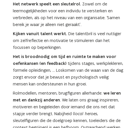
Het netwerk speelt een sleutelrol.
Zowel om de
leermogelijkheden voor een individu te versterken en
verbreden, als op het niveau van een organisatie. ‘Samen
bereik je waar je alleen niet geraakt’.
Kijken vanuit talent werkt.
Die talentbril is veel nuttiger
om zelfreflectie en motivatie te stimuleren dan het
focussen op beperkingen.
Het is broodnodig om tijd en ruimte te maken voor
oefenkansen (en feedback)
tijdens stages, werkplekleren,
formele opleidingen, … Loskomen van de waan van de dag
zorgt ervoor dat je bewust en psychologisch veilig
mensen kan ondersteunen in hun groei.
Rolmodellen, mentoren, brugfiguren allerhande:
we leren
met en dankzij anderen
. We laten ons graag inspireren,
motiveren en begeleiden door iemand die ons net dat
stapje verder brengt. Nabijheid (
local heroes
,
sleutelfiguren die de doelgroep kennen, toeleiders die de
context begrijpen) is een hefboom. Outreachend werken