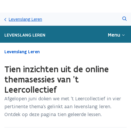
Overslaan
Zoeken
en
Levenslang Leren
naar
de
Menu
LEVENSLANG LEREN
inhoud
gaan
Gedaan
Levenslang Leren
met
laden.
Tien inzichten uit de online
U
bevindt
themasessies van 't
zich
Leercollectief
op:
Tien
Afgelopen juni doken we met ’t Leercollectief in vier
inzichten
pertinente thema’s gelinkt aan levenslang leren.
uit
de
Ontdek op deze pagina tien geleerde lessen.
online
themasessies