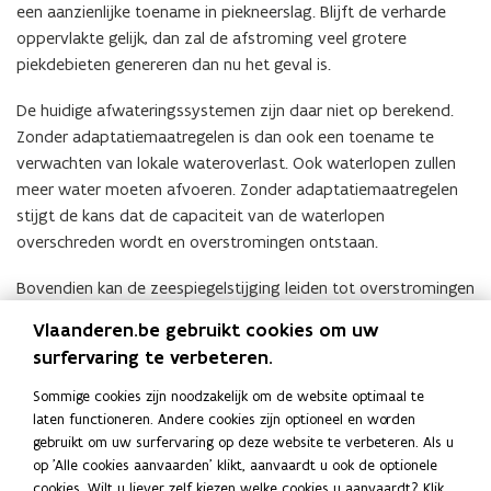
een aanzienlijke toename in piekneerslag. Blijft de verharde
oppervlakte gelijk, dan zal de afstroming veel grotere
piekdebieten genereren dan nu het geval is.
De huidige afwateringssystemen zijn daar niet op berekend.
Zonder adaptatiemaatregelen is dan ook een toename te
verwachten van lokale wateroverlast. Ook waterlopen zullen
meer water moeten afvoeren. Zonder adaptatiemaatregelen
stijgt de kans dat de capaciteit van de waterlopen
overschreden wordt en overstromingen ontstaan.
Bovendien kan de zeespiegelstijging leiden tot overstromingen
door stormvloeden vanuit de zee, op sommige plaatsen nog
Vlaanderen.be gebruikt cookies om uw
verergerd door de combinatie met een hogere afvoer, als
surfervaring te verbeteren.
gevolg van de toenemende winterneerslag. De
zeespiegelstijging kan ook leiden tot hogere
Sommige cookies zijn noodzakelijk om de website optimaal te
grondwaterstanden in de kustzone en langs de riviermonden,
laten functioneren. Andere cookies zijn optioneel en worden
gebruikt om uw surfervaring op deze website te verbeteren. Als u
en tot de verzilting van het grond- en oppervlaktewater. Dat
op 'Alle cookies aanvaarden' klikt, aanvaardt u ook de optionele
laatste kan dan weer een impact hebben op de kwaliteit van
cookies. Wilt u liever zelf kiezen welke cookies u aanvaardt? Klik