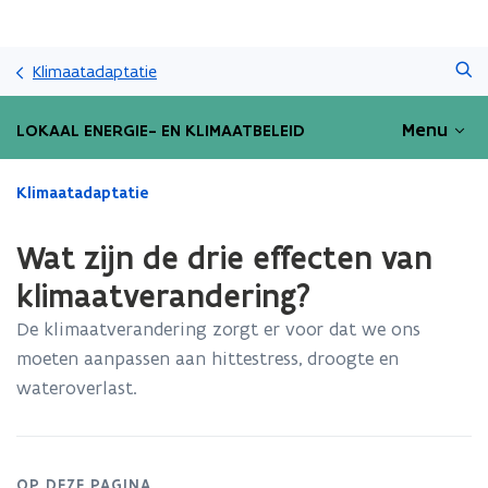
Overslaan
Zoeken
en
Klimaatadaptatie
naar
de
Menu
LOKAAL ENERGIE- EN KLIMAATBELEID
inhoud
gaan
Gedaan
Klimaatadaptatie
met
laden.
Wat zijn de drie effecten van
U
bevindt
klimaatverandering?
zich
De klimaatverandering zorgt er voor dat we ons
op:
Wat
moeten aanpassen aan hittestress, droogte en
zijn
wateroverlast.
de
drie
effecten
van
OP DEZE PAGINA