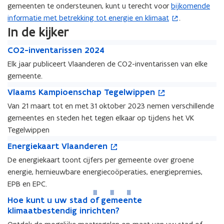
gemeenten te ondersteunen, kunt u terecht voor
bijkomende
(
informatie met betrekking tot energie en klimaat
.
o
In de kijker
p
e
C
C
CO2-inventarissen 2024
n
O
O
Elk jaar publiceert Vlaanderen de CO2-inventarissen van elke
2
t
2
gemeente.
-
i
-
i
V
o
n
i
V
Vlaams Kampioenschap Tegelwippen
n
l
p
n
l
n
Van 21 maart tot en met 31 oktober 2023 nemen verschillende
v
a
e
v
a
i
gemeentes en steden het tegen elkaar op tijdens het VK
e
a
n
e
a
e
n
m
t
Tegelwippen
n
m
u
t
s
i
E
o
t
s
E
Energiekaart Vlaanderen
a
K
n
w
n
p
a
K
n
De energiekaart toont cijfers per gemeente over groene
r
a
n
e
e
v
r
a
e
i
m
i
energie, hernieuwbare energiecoöperaties, energiepremies,
r
n
e
i
m
r
s
p
e
g
t
EPB en EPC.
s
p
n
g
s
i
u
i
i
H
s
i
i
s
H
Hoe kunt u uw stad of gemeente
e
o
w
e
n
o
e
o
e
o
klimaatbestendig inrichten?
t
n
e
v
k
n
e
n
e
k
e
e
2
n
e