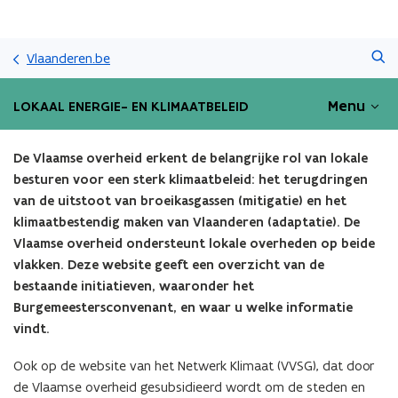
Overslaan
Zoeken
en
Vlaanderen.be
naar
de
Menu
LOKAAL ENERGIE- EN KLIMAATBELEID
inhoud
gaan
De Vlaamse overheid erkent de belangrijke rol van lokale
besturen voor een sterk klimaatbeleid: het terugdringen
van de uitstoot van broeikasgassen (mitigatie) en het
klimaatbestendig maken van Vlaanderen (adaptatie).
De
Vlaamse overheid ondersteunt lokale overheden op beide
vlakken. Deze website geeft een overzicht van de
bestaande initiatieven, waaronder het
Burgemeestersconvenant, en waar u welke informatie
vindt.
Ook op de website van het Netwerk Klimaat (VVSG), dat door
de Vlaamse overheid gesubsidieerd wordt om de steden en