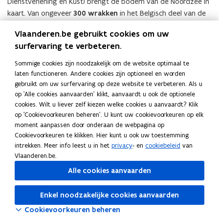
Dienstverlening en Kust) brengt de bodem van de Noordzee in
kaart. Van ongeveer
300 wrakken
in het Belgisch deel van de
Noordzee hebben ze de juiste
locatie
, de exacte
diepte
en
Vlaanderen.be gebruikt cookies om uw
nog veel meer
informatie
verzameld.
surfervaring te verbeteren.
Die gegevens kunt u raadplegen in de
online wrakkendatabank
(
Sommige cookies zijn noodzakelijk om de website optimaal te
.
o
laten functioneren. Andere cookies zijn optioneel en worden
p
gebruikt om uw surfervaring op deze website te verbeteren. Als u
Om zelfs het kleinste onderdeel van een wrak in kaart te
e
op 'Alle cookies aanvaarden' klikt, aanvaardt u ook de optionele
brengen, wordt gebruik gemaakt van gespecialiseerde
n
cookies. Wilt u liever zelf kiezen welke cookies u aanvaardt? Klik
meetapparatuur, zoals een 'sidescansonar' of een 'multibeam-
op 'Cookievoorkeuren beheren'. U kunt uw cookievoorkeuren op elk
t
echolood'. Dat levert spectaculaire beelden op. Als u via de
moment aanpassen door onderaan de webpagina op
i
Cookievoorkeuren te klikken. Hier kunt u ook uw toestemming
website klikt op een aanduiding, krijgt u informatie over het
n
intrekken. Meer info leest u in het
privacy
- en
cookiebeleid
van
wrak dat daar ligt. Er is ook een zoekmachine waarmee u een
n
Vlaanderen.be.
bepaald wrak kunt opzoeken.
i
Alle cookies aanvaarden
e
Deel deze pagina
u
Enkel noodzakelijke cookies aanvaarden
w
F
L
K
Cookievoorkeuren beheren
v
a
i
o