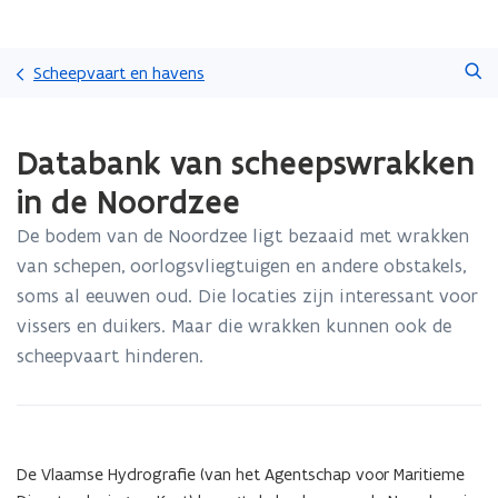
Overslaan
Zoeken
en
Scheepvaart en havens
naar
de
Gedaan
inhoud
Databank van scheepswrakken
met
gaan
laden.
in de Noordzee
U
bevindt
De bodem van de Noordzee ligt bezaaid met wrakken
zich
van schepen, oorlogsvliegtuigen en andere obstakels,
op:
Databank
soms al eeuwen oud. Die locaties zijn interessant voor
van
vissers en duikers. Maar die wrakken kunnen ook de
scheepswrakken
scheepvaart hinderen.
in
de
Noordzee
De Vlaamse Hydrografie (van het Agentschap voor Maritieme