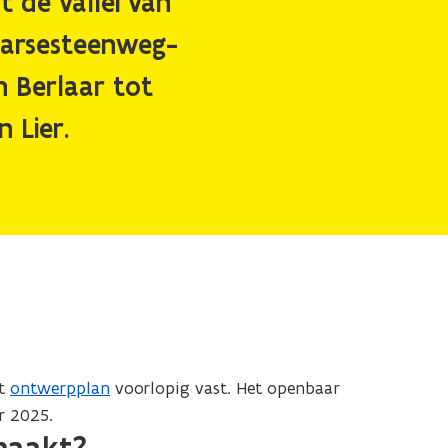
t de vallei van
aarsesteenweg-
n Berlaar tot
 Lier.
et
ontwerpplan
voorlopig vast. Het openbaar
r 2025.