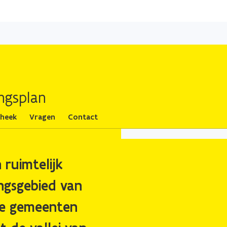
Overslaan
en
naar
de
inhoud
gaan
ingsplan
theek
Vragen
Contact
ruimtelijk
ngsgebied van
 de gemeenten