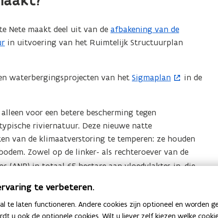
maakt?
te Nete maakt deel uit van de
afbakening van de
ur
in uitvoering van het Ruimtelijk Structuurplan
 en waterbergingsprojecten van het
Sigmaplan
in de
(
o
p
 alleen voor een betere bescherming tegen
e
ypische riviernatuur. Deze nieuwe natte
n
ten van de klimaatverstoring te temperen: ze houden
t
bodem. Zowel op de linker- als rechteroever van de
i
 (ANB) in totaal 65 hectare aan vloedvlaktes in, die
n
ten vasthouden. Het landschap zal evolueren van
n
rvaring te verbeteren.
ken open water met riet, dat ook nestgelegenheid aan
i
 te laten functioneren. Andere cookies zijn optioneel en worden g
e
ardt u ook de optionele cookies. Wilt u liever zelf kiezen welke cook