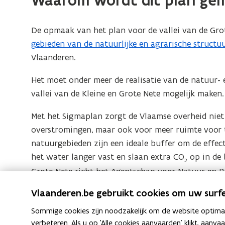
Waarom wordt dit plan ge
De opmaak van het plan voor de vallei van de Gro
gebieden van de natuurlijke en agrarische structu
Vlaanderen.
Het moet onder meer de realisatie van de natuur-
vallei van de Kleine en Grote Nete mogelijk maken.
Met het Sigmaplan zorgt de Vlaamse overheid niet
overstromingen, maar ook voor meer ruimte voor t
natuurgebieden zijn een ideale buffer om de effec
het water langer vast en slaan extra CO
op in de 
2
Grote Nete richt het Agentschap voor Natuur en Bos
het gebiedseigen grond- en regenwater beter moe
Vlaanderen.be gebruikt cookies om uw surfe
vochtige graslanden tot moerassige zones en stuk
Sommige cookies zijn noodzakelijk om de website optimaal
watervogels zal bieden.
verbeteren. Als u op 'Alle cookies aanvaarden' klikt, aanva