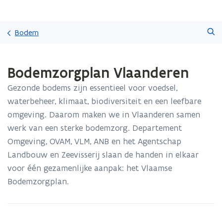
Overslaan
Zoeken
en
Bodem
naar
de
Gedaan
inhoud
Bodemzorgplan Vlaanderen
met
gaan
laden.
Gezonde bodems zijn essentieel voor voedsel,
U
bevindt
waterbeheer, klimaat, biodiversiteit en een leefbare
zich
omgeving. Daarom maken we in Vlaanderen samen
op:
werk van een sterke bodemzorg. Departement
Bodemzorgplan
Omgeving, OVAM, VLM, ANB en het Agentschap
Vlaanderen
Landbouw en Zeevisserij slaan de handen in elkaar
voor één gezamenlijke aanpak: het Vlaamse
Bodemzorgplan.