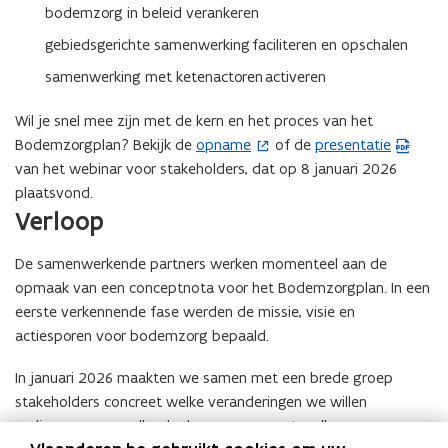
bodemzorg in beleid verankeren
gebiedsgerichte samenwerking faciliteren en opschalen
samenwerking met ketenactoren activeren
Wil je snel mee zijn met de kern en het proces van het
Bodemzorgplan? Bekijk de
opname
of de
presentatie
(
(
van het webinar voor stakeholders, dat op 8 januari 2026
o
P
plaatsvond.
p
D
Verloop
e
F
n
b
De samenwerkende partners werken momenteel aan de
t
e
opmaak van een conceptnota voor het Bodemzorgplan. In een
i
s
eerste verkennende fase werden de missie, visie en
n
t
actiesporen voor bodemzorg bepaald.
n
a
i
n
In januari 2026 maakten we samen met een brede groep
e
d
stakeholders concreet welke veranderingen we willen
u
o
realiseren, voor welke doelgroepen en met welke
w
p