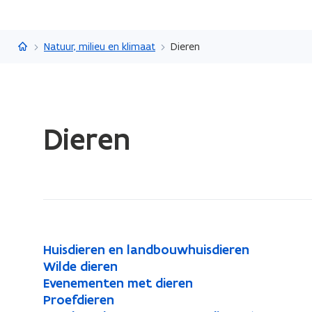
Vlaanderen.be
Natuur, milieu en klimaat
Dieren
Gedaan
Dieren
met
laden.
U
bevindt
zich
op:
Dieren
H
Huisdieren en landbouwhuisdieren
H
u
W
Wilde dieren
W
u
i
i
E
Evenementen met dieren
E
i
i
s
l
v
P
Proefdieren
P
v
l
s