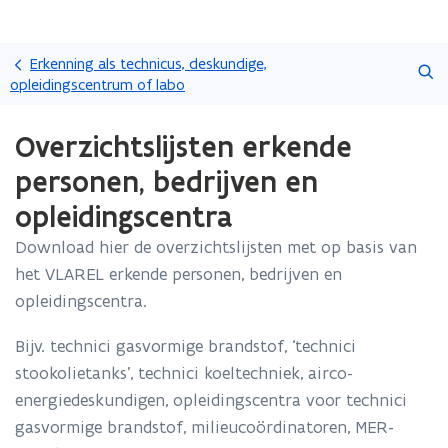
Overslaan
Zoeken
en
Erkenning als technicus, deskundige,
naar
opleidingscentrum of labo
de
Gedaan
inhoud
Overzichtslijsten erkende
met
gaan
laden.
personen, bedrijven en
U
bevindt
opleidingscentra
zich
op:
Download hier de overzichtslijsten met op basis van
Overzichtslijsten
het VLAREL erkende personen, bedrijven en
erkende
opleidingscentra.
personen,
bedrijven
Bijv. technici gasvormige brandstof, ‘technici
en
opleidingscentra
stookolietanks’, technici koeltechniek, airco-
energiedeskundigen, opleidingscentra voor technici
gasvormige brandstof, milieucoördinatoren, MER-