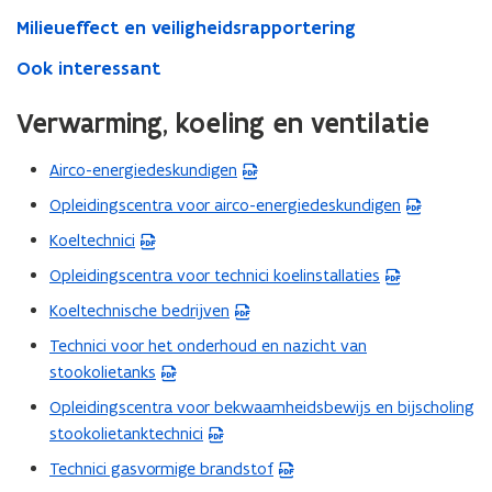
Milieueffect en veiligheidsrapportering
Ook interessant
Verwarming, koeling en ventilatie
Airco-energiedeskundigen
(
P
Opleidingscentra voor airco-energiedeskundigen
(
D
P
Koeltechnici
(
F
D
P
Opleidingscentra voor technici koelinstallaties
b
(
F
D
e
P
Koeltechnische bedrijven
b
(
F
s
D
e
P
Technici voor het onderhoud en nazicht van
b
(
t
F
s
D
stookolietanks
e
P
a
b
t
F
s
D
Opleidingscentra voor bekwaamheidsbewijs en bijscholing
n
e
(
a
b
t
F
stookolietanktechnici
d
s
P
n
e
a
b
o
t
D
Technici gasvormige brandstof
d
s
(
n
e
p
a
F