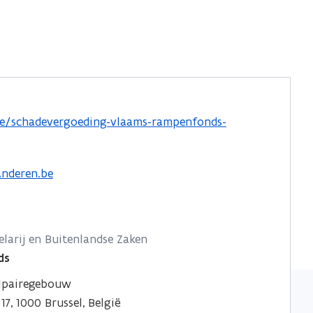
e/schadevergoeding-vlaams-rampenfonds-
nderen.be
larij en Buitenlandse Zaken
ds
elpairegebouw
7, 1000 Brussel, België