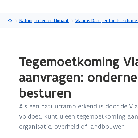
Vlaanderen.be
Natuur, milieu en klimaat
Gedaan
Tegemoetkoming Vl
met
laden.
aanvragen: onderne
U
bevindt
besturen
zich
op:
Als een natuurramp erkend is door de V
Tegemoetkoming
voldoet, kunt u een tegemoetkoming aan
Vlaams
Rampenfonds
organisatie, overheid of landbouwer.
aanvragen: