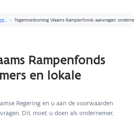
Overslaan
en
Vlaams Rampenfonds: schade melden of tegemoetkoming aanvragen
Tegemoetkoming Vlaams Rampenfonds aanvragen: ondernem
naar
de
inhoud
ope
gaan
aams Rampenfonds
in
nie
mers en lokale
ven
laamse Regering en u aan de voorwaarden
vragen. Dit moet u doen als ondernemer,