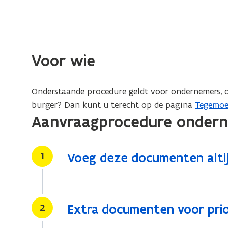
ondernemers
en
lokale
besturen
Voor wie
Onderstaande procedure geldt voor ondernemers, o
burger? Dan kunt u terecht op de pagina
Tegemoe
Aanvraagprocedure onder
Stap
1
Voeg deze documenten altij
Stap
2
Extra documenten voor prio