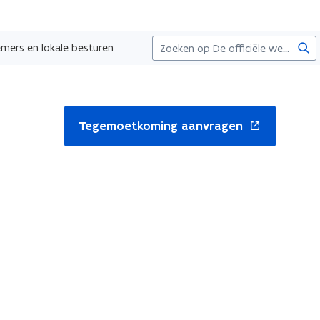
Zoe
ers en lokale besturen
nt
Tegemoetkoming aanvragen
uw
ster