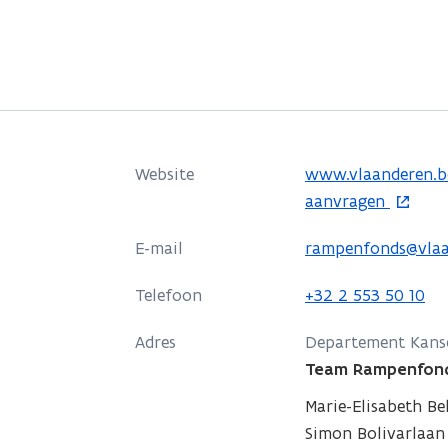
o
Website
www.vlaanderen.b
p
aanvragen
e
E-mail
rampenfonds@vlaa
n
t
Telefoon
+32 2 553 50 10
i
n
Adres
Departement Kanse
n
Team Rampenfon
i
Marie-Elisabeth B
e
Simon Bolivarlaan 1
u