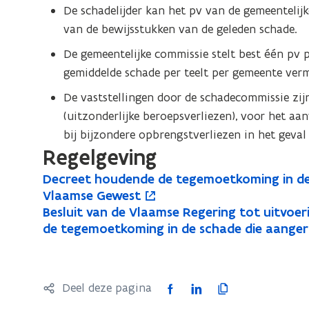
De schadelijder kan het pv van de gemeentelij
van de bewijsstukken van de geleden schade.
De gemeentelijke commissie stelt best één pv 
gemiddelde schade per teelt per gemeente verm
De vaststellingen door de schadecommissie zij
(uitzonderlijke beroepsverliezen), voor het aa
bij bijzondere opbrengstverliezen in het geval
Regelgeving
D
Decreet houdende de tegemoetkoming in de 
D
o
e
Vlaamse Gewest
e
p
c
B
Besluit van de Vlaamse Regering tot uitvoer
B
o
c
e
r
e
de tegemoetkoming in de schade die aanger
e
p
r
n
e
s
s
e
e
t
e
l
l
n
e
i
t
u
u
t
F
L
K
Deel deze pagina
t
n
h
i
i
i
a
i
o