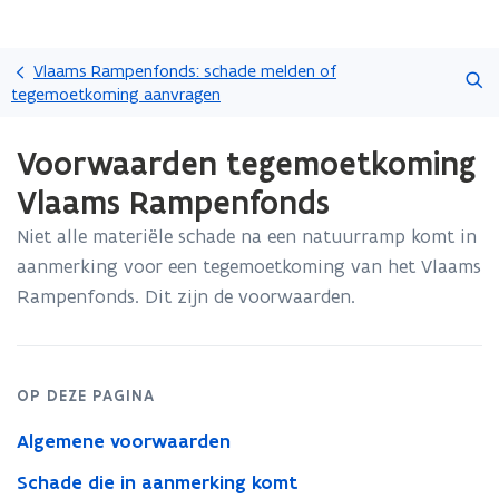
Overslaan
Zoeken
en
Vlaams Rampenfonds: schade melden of
naar
tegemoetkoming aanvragen
de
Gedaan
inhoud
Voorwaarden tegemoetkoming
met
gaan
laden.
Vlaams Rampenfonds
U
bevindt
Niet alle materiële schade na een natuurramp komt in
zich
aanmerking voor een tegemoetkoming van het Vlaams
op:
Voorwaarden
Rampenfonds. Dit zijn de voorwaarden.
tegemoetkoming
Vlaams
Rampenfonds
OP DEZE PAGINA
Algemene voorwaarden
Schade die in aanmerking komt