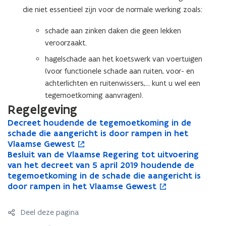
die niet essentieel zijn voor de normale werking zoals:
schade aan zinken daken die geen lekken
veroorzaakt.
hagelschade aan het koetswerk van voertuigen
(voor functionele schade aan ruiten, voor- en
achterlichten en ruitenwissers,… kunt u wel een
tegemoetkoming aanvragen).
Regelgeving
D
Decreet houdende de tegemoetkoming in de
D
o
e
schade die aangericht is door rampen in het
e
p
c
Vlaamse Gewest
c
e
r
B
Besluit van de Vlaamse Regering tot uitvoering
r
n
B
o
e
e
van het decreet van 5 april 2019 houdende de
e
t
e
p
e
s
tegemoetkoming in de schade die aangericht is
e
i
s
e
t
l
door rampen in het Vlaamse Gewest
t
n
l
n
h
u
h
n
u
t
o
i
o
i
i
i
Deel deze pagina
u
t
u
e
t
n