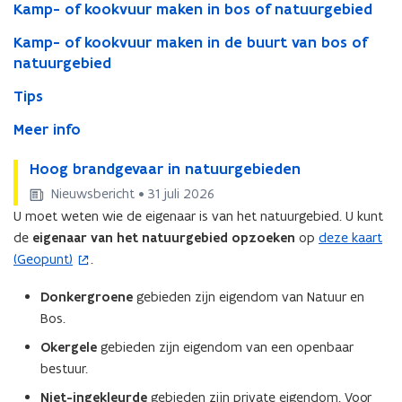
fakkeltocht)
Kamp- of kookvuur maken in bos of natuurgebied
Kamp- of kookvuur maken in de buurt van bos of
natuurgebied
Tips
Meer info
H
Hoog brandgevaar in natuurgebieden
H
o
o
Nieuwsbericht • 31 juli 2026
o
o
U moet weten wie de eigenaar is van het natuurgebied. U kunt
g
g
de
eigenaar van het natuurgebied opzoeken
op
deze kaart
(
b
b
(Geopunt)
.
o
r
r
a
p
a
Donkergroene
gebieden zijn eigendom van Natuur en
n
n
e
d
Bos.
d
n
g
g
t
Okergele
gebieden zijn eigendom van een openbaar
e
e
i
bestuur.
v
v
n
a
a
Niet-ingekleurde
gebieden zijn private eigendom. Voor