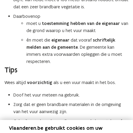
)
dat een zeer brandbare vegetatie is.
Daarbovenop
moet u
toestemming hebben van de eigenaar
van
de grond waarop u het vuur maakt
én moet die
eigenaar
dat vooraf
schriftelijk
melden aan de gemeente
. De gemeente kan
immers extra voorwaarden opleggen die u moet
respecteren.
Tips
Wees altijd
voorzichtig
als u een vuur maakt in het bos.
Doof het vuur meteen na gebruik.
Zorg dat er geen brandbare materialen in de omgeving
van het vuur aanwezig zijn.
Gebruik geen brandversnellers, maar enkel aansteker of
Vlaanderen.be gebruikt cookies om uw
lucifers.