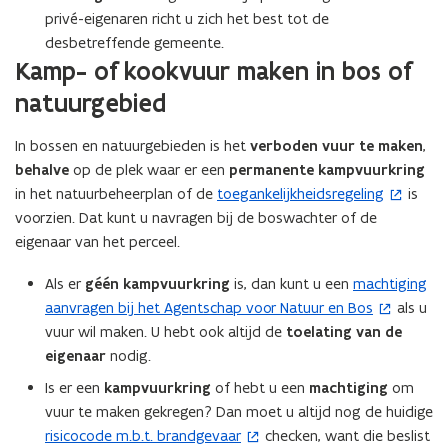
n
a
a
privé-eigenaren richt u zich het best tot de
r
i
r
desbetreffende gemeente.
i
i
e
Kamp- of kookvuur maken in bos of
n
n
u
n
natuurgebied
n
w
a
a
v
t
t
In bossen en natuurgebieden is het
verboden vuur te maken
,
e
u
u
behalve
op de plek waar er een
permanente kampvuurkring
n
u
u
in het natuurbeheerplan of de
toegankelijkheidsregeling
is
(
r
s
r
voorzien. Dat kunt u navragen bij de boswachter of de
o
g
g
t
eigenaar van het perceel.
e
p
e
e
b
b
e
r
Als er
géén kampvuurkring
is, dan kunt u een
machtiging
i
(
i
n
)
e
e
aanvragen bij het Agentschap voor Natuur en Bos
als u
o
t
d
d
vuur wil maken. U hebt ook altijd de
toelating van de
p
i
e
e
eigenaar
nodig.
e
n
n
n
n
n
Is er een
kampvuurkring
of hebt u een
machtiging
om
t
i
vuur te maken gekregen? Dan moet u altijd nog de huidige
i
e
risicocode m.b.t. brandgevaar
checken, want die beslist
(