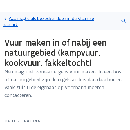
Overslaan
Zoeken
en
Wat mag u als bezoeker doen in de Vlaamse
naar
natuur?
de
Gedaan
inhoud
Vuur maken in of nabij een
met
gaan
laden.
natuurgebied (kampvuur,
U
bevindt
kookvuur, fakkeltocht)
zich
op:
Men mag niet zomaar ergens vuur maken. In een bos
Vuur
of natuurgebied zijn de regels anders dan daarbuiten.
maken
Vaak zult u de eigenaar op voorhand moeten
in
contacteren.
of
nabij
een
natuurgebied
(kampvuur,
OP DEZE PAGINA
kookvuur,