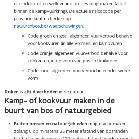
n
u
uiteindelijk of en welk vuur u precies mag maken (altijd
o
n
w
binnen de kampvuurkring). De actuele risicocode per
p
i
v
provincie kunt u checken op
e
e
e
natuurenbos.be/waarschuwingen
.
n
u
n
t
Code groen en geel: algemeen vuurverbod behalve
w
s
i
voor kookvuren (in alle vormen) en kampvuren
v
t
n
Code oranje: algemeen vuurverbod behalve voor
e
e
n
kookvuren, in de vorm van gas- of kuilvuren
n
r
i
s
)
Code rood: algemeen vuurverbod in eender welke
e
t
vorm
u
e
w
r
Roken
is
altijd verboden
in de natuur.
v
)
Kamp- of kookvuur maken in de
e
n
buurt van bos of natuurgebied
s
t
Buiten bossen en natuurgebieden
mag u vuur maken
e
zolang u op minstens 25 meter afstand van bosranden
r
blijft. Van heide moet u 100 meter afstand houden, omdat