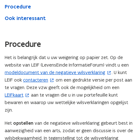
Procedure
Ook interessant
Procedure
Het is belangrijk dat u uw weigering op papier zet. Op de
website van LEIF (LevensEinde InformatieForum) vindt u een
modeldocument van de negatieve wilsverklaring
. U kunt
(
LEIF ook
contacteren
om een gedrukte versie per post aan
o
(
te vragen. Deze vzw geeft ook de mogelijkheid om een
p
o
LEIFkaart
aan te vragen die u in uw portefeuille kunt
e
(
p
bewaren en waarop uw wettelijke wilsverklaringen opgelijst
n
o
e
zijn.
t
p
n
i
e
t
Het
opstellen
van de negatieve wilsverklaring gebeurt best in
n
n
i
aanwezigheid van een arts, zodat er geen discussie is over de
n
t
n
wilsbekwaamheid. In tegenstelling tot de wilsverklaring