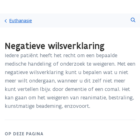
Overslaan
Zoeken
en
Euthanasie
naar
de
Gedaan
inhoud
Negatieve wilsverklaring
met
gaan
laden.
Iedere patiënt heeft het recht om een bepaalde
U
bevindt
medische handeling of onderzoek te weigeren. Met een
zich
negatieve wilsverklaring kunt u bepalen wat u niet
op:
meer wilt ondergaan, wanneer u dit zelf niet meer
Negatieve
kunt vertellen (bijv. door dementie of een coma). Het
wilsverklaring
kan gaan om het weigeren van reanimatie, bestraling,
kunstmatige beademing, enzovoort.
OP DEZE PAGINA