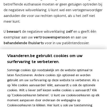
i
i
n
betreffende euthanasie moeten er geen getuigen optreden bij
e
n
i
de negatieve wilsverklaring. U kunt wel een vertegenwoordiger
u
n
e
aanduiden die voor uw rechten opkomt, als u het zelf niet
w
i
u
meer kunt.
v
e
w
e
u
v
U
bewaart
de negatieve wilsverklaring
zelf
en u geeft één
n
w
e
exemplaar aan uw
vertrouwenspersoon
en aan uw
s
v
n
behandelende (huis)arts
voor in uw patiëntendossier.
t
e
s
e
n
t
Deze wilsverklaring blijft
onbeperkt geldig
, tenzij u ze
Vlaanderen.be gebruikt cookies om uw
r
s
e
herroept.
surfervaring te verbeteren.
)
t
r
De inhoud van de negatieve wilsverklaring is
wettelijk
e
)
Sommige cookies zijn noodzakelijk om de website optimaal te
afdwingbaar
. Met andere woorden: artsen moéten hiermee
r
laten functioneren. Andere cookies zijn optioneel en worden
rekening houden.
)
gebruikt om uw surfervaring op deze website te verbeteren. Als u
op 'Alle cookies aanvaarden' klikt, aanvaardt u ook de optionele
cookies. Wilt u liever zelf kiezen welke cookies u aanvaardt? Klik
Deel deze pagina
op 'Cookievoorkeuren beheren'. U kunt uw cookievoorkeuren op elk
moment aanpassen door onderaan de webpagina op
F
L
K
Cookievoorkeuren te klikken. Hier kunt u ook uw toestemming
a
i
o