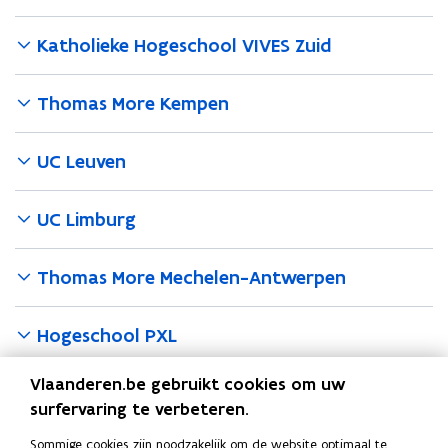
Katholieke Hogeschool VIVES Zuid
Thomas More Kempen
UC Leuven
UC Limburg
Thomas More Mechelen-Antwerpen
Hogeschool PXL
Fusietabellen per provincie
Vlaanderen.be gebruikt cookies om uw
surfervaring te verbeteren.
Zoek je vroegere school of instituut in de alfabetische lijst
Sommige cookies zijn noodzakelijk om de website optimaal te
en vind tot welke huidige hogeschool ze