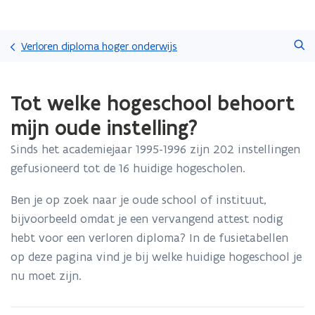
Overslaan
Zoeken
en
Verloren diploma hoger onderwijs
naar
de
Gedaan
inhoud
Tot welke hogeschool behoort
met
gaan
laden.
mijn oude instelling?
U
bevindt
Sinds het academiejaar 1995-1996 zijn 202 instellingen
zich
gefusioneerd tot de 16 huidige hogescholen.
op:
Tot
Ben je op zoek naar je oude school of instituut,
welke
hogeschool
bijvoorbeeld omdat je een vervangend attest nodig
behoort
hebt voor een verloren diploma? In de fusietabellen
mijn
op deze pagina vind je bij welke huidige hogeschool je
oude
instelling?
nu moet zijn.