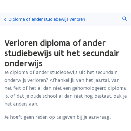
Overslaan
Zoeken
en
Diploma of ander studiebewijs verloren
naar
de
Gedaan
inhoud
Verloren diploma of ander
met
gaan
laden.
studiebewijs uit het secundair
U
bevindt
onderwijs
zich
op:
Je diploma of ander studiebewijs uit het secundair
Verloren
onderwijs verloren? Afhankelijk van het jaartal, van
diploma
het feit of het al dan niet een gehomologeerd diploma
of
is, of dat je oude school al dan niet nog bestaat, pak je
ander
studiebewijs
het anders aan.
uit
het
Je hoeft geen reden op te geven bij je aanvraag.
secundair
onderwijs