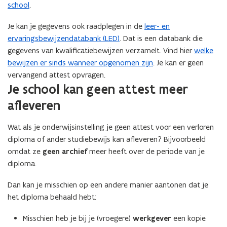
school
.
a
n
Je kan je gegevens ook raadplegen in de
leer- en
d
ervaringsbewijzendatabank (LED)
. Dat is een databank die
o
gegevens van kwalificatiebewijzen verzamelt. Vind hier
welke
p
bewijzen er sinds wanneer opgenomen zijn
. Je kan er geen
e
vervangend attest opvragen.
n
Je school kan geen attest meer
t
afleveren
i
n
Wat als je onderwijsinstelling je geen attest voor een verloren
n
diploma of ander studiebewijs kan afleveren? Bijvoorbeeld
i
omdat ze
geen archief
meer heeft over de periode van je
e
diploma.
u
w
Dan kan je misschien op een andere manier aantonen dat je
v
het diploma behaald hebt:
e
n
Misschien heb je bij je (vroegere)
werkgever
een kopie