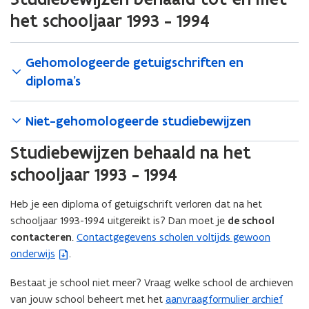
het schooljaar 1993 - 1994
Gehomologeerde getuigschriften en
diploma's
Niet-gehomologeerde studiebewijzen
Studiebewijzen behaald na het
schooljaar 1993 - 1994
Heb je een diploma of getuigschrift verloren dat na het
schooljaar 1993-1994 uitgereikt is? Dan moet je
de school
contacteren
.
Contactgegevens scholen voltijds gewoon
(
onderwijs
.
b
e
Bestaat je school niet meer? Vraag welke school de archieven
s
van jouw school beheert met het
aanvraagformulier archief
t