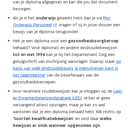
s
van je diploma afgegeven en kan die jou dat document
t
bezorgen.
e
Als je in het
onderwijs
gewerkt hebt, kan je via
Mijn
(
r
Onderwijs Personeel
vragen of zij in jouw dossier een
o
)
bewijs van je diploma terugvinden.
p
e
Heb je een diploma voor een
gezondheidszorgberoep
n
behaald? Voor diploma’s en andere eindstudiebewijzen
t
tot en met 1994
kan je bij het Departement Zorg een
i
getuigschrift van inschrijving aanvragen. Daarop staat
op
n
basis van welk eindstudiebewijs je ingeschreven bent in
n
het naamregister
van de beoefenaars van de
i
gezondheidsberoepen.
e
Voor recentere studiebewijzen kan je inloggen op de
Leer-
u
en Ervaringsbewijzendatabank (LED)
. Je kan er geen
w
vervangend attest opvragen, maar je kan zo wel
v
aantonen dat je een diploma behaald hebt. Klik rechts op
e
‘
Soorten kwalificatiebewijzen
’ en vind daar
welke
n
bewijzen er sinds wanneer opgenomen zijn
.
s