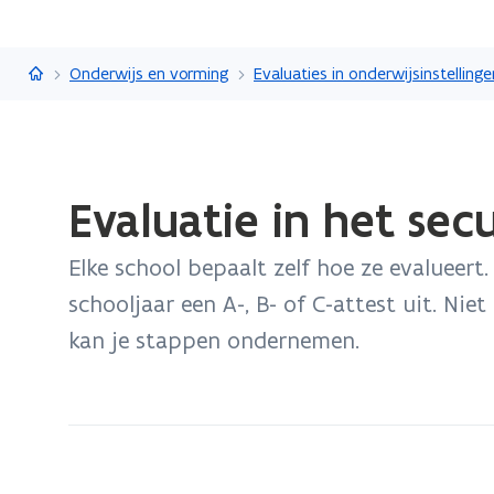
Vlaanderen.be
Onderwijs en vorming
Evaluaties in onderwijsinstellinge
Gedaan
Evaluatie in het sec
met
laden.
Elke school bepaalt zelf hoe ze evalueert
U
bevindt
schooljaar een A-, B- of C-attest uit. Ni
zich
kan je stappen ondernemen.
op:
Evaluatie
in
het
secundair