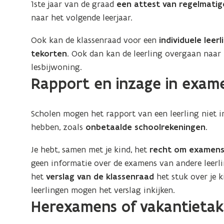
1ste jaar van de graad
een attest van regelmatig
t
naar het volgende leerjaar.
i
e
Ook kan de klassenraad voor een
individuele leerl
)
tekorten
. Ook dan kan de leerling overgaan naar 
lesbijwoning.
Rapport en inzage in exame
Scholen mogen het rapport van een leerling niet 
hebben, zoals
onbetaalde schoolrekeningen
.
Je hebt, samen met je kind, het
recht om examens 
geen informatie over de examens van andere leerlin
het
verslag van de klassenraad
het stuk over je k
leerlingen mogen het verslag inkijken.
Herexamens of vakantieta