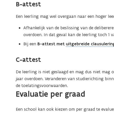
B-attest
Een leerling mag wel overgaan naar een hoger leerj
Afhankelijk van de beslissing van de deliberer
overdoen. In dat geval kan de leerling toch 1 
(
Bij een
B-attest met
uitgebreide clausulerin
o
p
C-attest
e
n
De leerling is niet geslaagd en mag dus niet mag o
d
jaar overdoen. Veranderen van studierichting binne
e
de toelatingsvoorwaarden.
f
Evaluatie per graad
i
n
Een school kan ook kiezen om per graad te evaluer
i