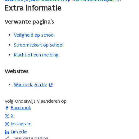
Extra informatie
o
p
Verwante pagina’s
e
n
Veiligheid op school
t
i
Stroomtekort op school
n
Klacht of een melding
n
i
Websites
e
u
Warmedagen.be
(
w
o
v
p
Volg Onderwijs Vlaanderen op
e
opent in nieuw venster
e
Facebook
n
n
opent in nieuw venster
X
s
t
opent in nieuw venster
Instagram
t
i
opent in nieuw venster
Linkedin
e
n
Deel deze pagina