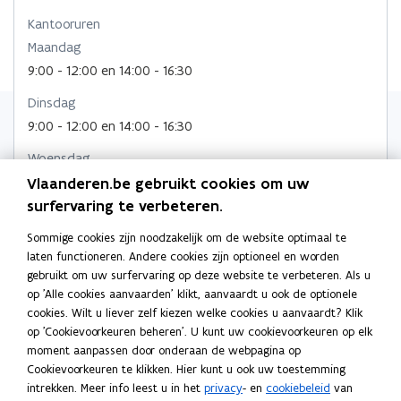
n
u
u
u
m
Kantooruren
i
w
w
w
b
Maandag
e
v
v
v
o
u
e
9:00 - 12:00 en 14:00 - 16:30
e
e
r
w
n
n
n
d
Dinsdag
v
s
s
s
e
t
9:00 - 12:00 en 14:00 - 16:30
t
t
n
e
Woensdag
s
e
r
e
t
9:00 - 12:00 en 14:00 - 16:30
Vlaanderen.be gebruikt cookies om uw
r
r
e
surfervaring te verbeteren.
Donderdag
r
9:00 - 12:00 en 14:00 - 16:30
Sommige cookies zijn noodzakelijk om de website optimaal te
laten functioneren. Andere cookies zijn optioneel en worden
Vrijdag
gebruikt om uw surfervaring op deze website te verbeteren. Als u
9:00 - 12:00 en 14:00 - 16:30
op 'Alle cookies aanvaarden' klikt, aanvaardt u ook de optionele
cookies. Wilt u liever zelf kiezen welke cookies u aanvaardt? Klik
op 'Cookievoorkeuren beheren'. U kunt uw cookievoorkeuren op elk
Adres
moment aanpassen door onderaan de webpagina op
Federale Overheidsdienst Werkgelegenheid, Arbeid en
Cookievoorkeuren te klikken. Hier kunt u ook uw toestemming
Sociaal Overleg
intrekken. Meer info leest u in het
privacy
- en
cookiebeleid
van