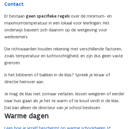
Contact
Er bestaan
geen specifieke regels
over de minimum- en
maximumtemperatuur in een lokaal voor leerlingen. Het
onderwijs baseert zich daarom op de wetgeving voor
werknemers.
Die richtwaarden houden rekening met verschillende factoren,
zoals temperatuur en luchtvochtigheid, en zijn dus geen vaste
grenzen.
Is het bibberen of bakken in de klas? Spreek je
leraar of
directie hierover aan.
Je mag de klas niet zomaar verlaten, lessen weigeren of eerder
naar huis gaan als je het te warm of te koud vindt in de klas.
Dat kan alleen de directeur van je school beslissen.
Warme dagen
Lees hoe je jezelf beschermt op warme schooldagen
.
(