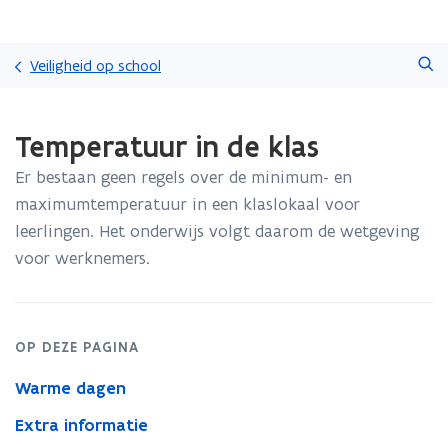
Overslaan
Zoeken
en
Veiligheid op school
naar
de
Gedaan
inhoud
Temperatuur in de klas
met
gaan
laden.
Er bestaan geen regels over de minimum- en
U
bevindt
maximumtemperatuur in een klaslokaal voor
zich
leerlingen. Het onderwijs volgt daarom de wetgeving
op:
voor werknemers.
Temperatuur
in
de
klas
OP DEZE PAGINA
Warme dagen
Extra informatie