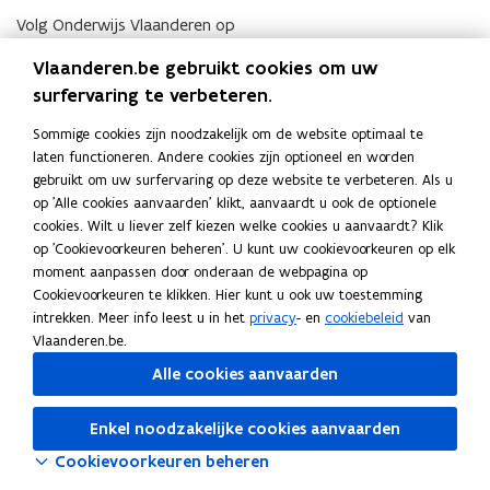
c
s
c
s
Volg Onderwijs Vlaanderen op
h
c
h
c
opent in nieuw venster
Facebook
r
h
r
h
Vlaanderen.be gebruikt cookies om uw
opent in nieuw venster
X
i
r
i
r
surfervaring te verbeteren.
j
i
opent in nieuw venster
Instagram
j
i
v
j
v
j
opent in nieuw venster
Linkedin
Sommige cookies zijn noodzakelijk om de website optimaal te
e
v
e
v
Deel deze pagina
laten functioneren. Andere cookies zijn optioneel en worden
n
e
n
e
gebruikt om uw surfervaring op deze website te verbeteren. Als u
F
L
K
i
n
i
n
op 'Alle cookies aanvaarden' klikt, aanvaardt u ook de optionele
a
i
o
n
i
n
i
cookies. Wilt u liever zelf kiezen welke cookies u aanvaardt? Klik
h
n
h
n
c
n
p
op 'Cookievoorkeuren beheren'. U kunt uw cookievoorkeuren op elk
e
h
e
h
e
k
i
moment aanpassen door onderaan de webpagina op
t
e
t
e
Cookievoorkeuren te klikken. Hier kunt u ook uw toestemming
b
e
e
g
t
g
t
intrekken. Meer info leest u in het
privacy
- en
cookiebeleid
van
o
d
e
e
b
e
b
Vlaanderen.be.
o
i
r
w
u
w
u
Alle cookies aanvaarden
k
n
l
o
i
o
i
o
o
i
o
t
o
t
n
e
n
e
p
p
n
Enkel noodzakelijke cookies aanvaarden
o
n
o
n
e
e
k
Cookievoorkeuren beheren
n
g
n
g
n
n
n