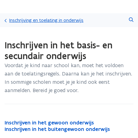
Overslaan
Zoeken
en
Inschrijving en toelating in onderwijs
naar
de
Gedaan
inhoud
Inschrijven in het basis- en
met
gaan
laden.
secundair onderwijs
U
bevindt
Voordat je kind naar school kan, moet het voldoen
zich
aan de toelatingsregels. Daarna kan je het inschrijven.
op:
Inschrijven
In sommige scholen moet je je kind ook eerst
in
aanmelden. Bereid je goed voor.
het
basis-
en
secundair
onderwijs
I
Inschrijven in het gewoon onderwijs
I
n
I
Inschrijven in het buitengewoon onderwijs
n
I
s
n
s
n