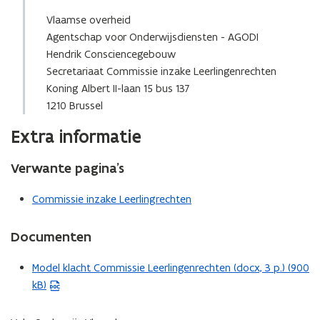
p
a
e
n
Vlaamse overheid
n
d
Agentschap voor Onderwijsdiensten - AGODI
t
o
Hendrik Consciencegebouw
i
p
Secretariaat Commissie inzake Leerlingenrechten
n
e
Koning Albert II-laan 15 bus 137
u
n
1210 Brussel
w
t
Extra informatie
e
i
-
n
Verwante pagina’s
m
n
a
i
Commissie inzake Leerlingrechten
i
e
l
u
Documenten
a
w
p
v
Model klacht Commissie Leerlingenrechten (docx, 3 p.) (900
(
p
e
kB)
W
l
n
o
i
s
r