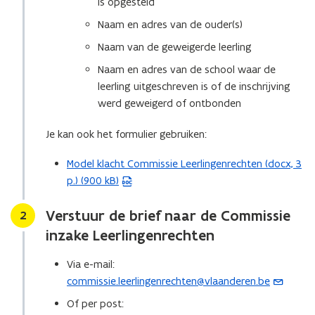
is opgesteld
Naam en adres van de ouder(s)
Naam van de geweigerde leerling
Naam en adres van de school waar de
leerling uitgeschreven is of de inschrijving
werd geweigerd of ontbonden
Je kan ook het formulier gebruiken:
Model klacht Commissie Leerlingenrechten (docx, 3
(
p.) (900 kB)
W
o
Verstuur de brief naar de Commissie
Stap
2
r
d
inzake Leerlingenrechten
b
Via e-mail:
e
commissie.leerlingenrechten@vlaanderen.be
(
s
o
t
Of per post: