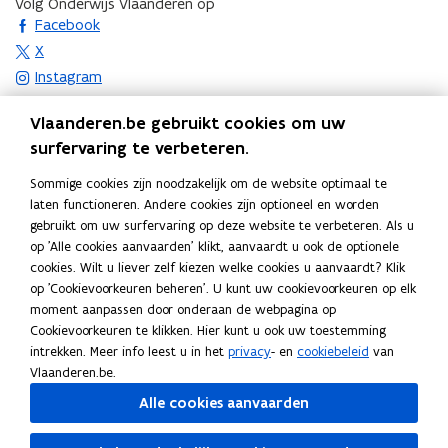
Volg Onderwijs Vlaanderen op
c
t
opent in nieuw venster
d
Facebook
a
e
b
opent in nieuw venster
X
t
r
e
opent in nieuw venster
Instagram
i
)
s
opent in nieuw venster
Linkedin
e
t
Vlaanderen.be gebruikt cookies om uw
Deel deze pagina
)
a
surfervaring te verbeteren.
F
L
K
n
a
i
o
Sommige cookies zijn noodzakelijk om de website optimaal te
d
c
n
p
laten functioneren. Andere cookies zijn optioneel en worden
Contact
o
gebruikt om uw surfervaring op deze website te verbeteren. Als u
e
k
i
p
op 'Alle cookies aanvaarden' klikt, aanvaardt u ook de optionele
b
e
e
e
cookies. Wilt u liever zelf kiezen welke cookies u aanvaardt? Klik
o
d
e
n
op 'Cookievoorkeuren beheren'. U kunt uw cookievoorkeuren op elk
Commissie inzake Leerlingenrechten
o
i
r
moment aanpassen door onderaan de webpagina op
t
k
n
l
Cookievoorkeuren te klikken. Hier kunt u ook uw toestemming
Hendrik Consciencegebouw
i
o
o
i
intrekken. Meer info leest u in het
privacy
- en
cookiebeleid
van
Secretariaat Commissie inzake Leerlingenrechten
n
p
p
n
Vlaanderen.be.
Koning Albert II-laan 15 bus 137
n
e
e
k
Alle cookies aanvaarden
1210 Brussel
i
n
n
n
commissie.leerlingenrechten@vlaanderen.be
e
(
t
t
a