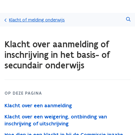
Overslaan
Zoeken
en
Klacht of melding onderwijs
naar
de
Gedaan
inhoud
Klacht over aanmelding of
met
gaan
laden.
inschrijving in het basis- of
U
bevindt
secundair onderwijs
zich
op:
Klacht
over
aanmelding
OP DEZE PAGINA
of
inschrijving
Klacht over een aanmelding
in
Klacht over een weigering, ontbinding van
het
inschrijving of uitschrijving
basis-
of
Hoe dien je een klacht in bij de Commissie inzake