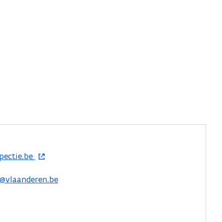
pectie.be
e@vlaanderen.be