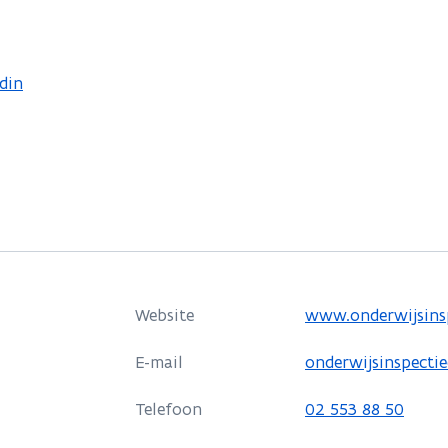
n nieuw venster
din
o
Website
www.onderwijsins
p
E-mail
onderwijsinspecti
e
n
Telefoon
02 553 88 50
t