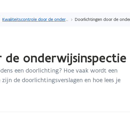
Overslaan
en
Kwaliteitscontrole door de onderwijsinspectie
Doorlichtingen door de onder
naar
de
inhoud
gaan
 de onderwijsinspectie
jdens een doorlichting? Hoe vaak wordt een
 zijn de doorlichtingsverslagen en hoe lees je