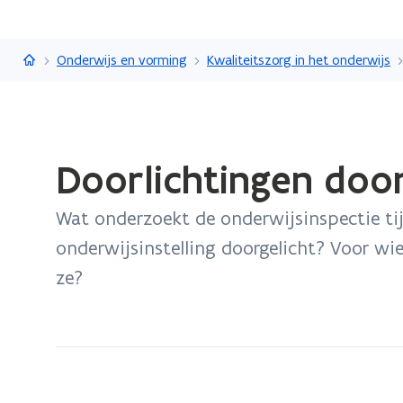
Vlaanderen.be
Onderwijs en vorming
Kwaliteitszorg in het onderwijs
Gedaan
Doorlichtingen door
met
laden.
Wat onderzoekt de onderwijsinspectie ti
U
bevindt
onderwijsinstelling doorgelicht? Voor wie
zich
ze?
op:
Doorlichtingen
door
de
onderwijsinspectie