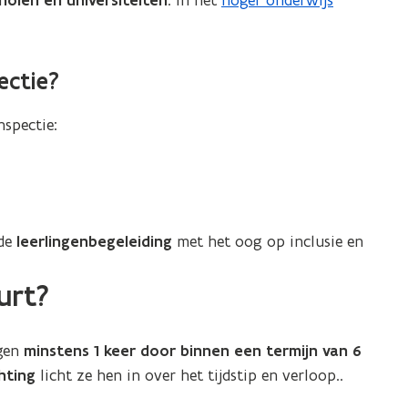
holen en universiteiten
. In het
hoger onderwijs
ectie?
nspectie:
 de
leerlingenbegeleiding
met het oog op inclusie en
urt?
ngen
minstens 1 keer door binnen een termijn van 6
hting
licht ze hen in over het tijdstip en verloop..