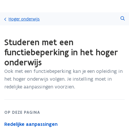
Overslaan
Zoeken
en
Hoger onderwijs
naar
de
Gedaan
inhoud
Studeren met een
met
gaan
laden.
functiebeperking in het hoger
U
bevindt
onderwijs
zich
op:
Ook met een functiebeperking kan je een opleiding in
Studeren
het hoger onderwijs volgen. Je instelling moet in
met
redelijke aanpassingen voorzien.
een
functiebeperking
in
het
hoger
OP DEZE PAGINA
onderwijs
Redelijke aanpassingen