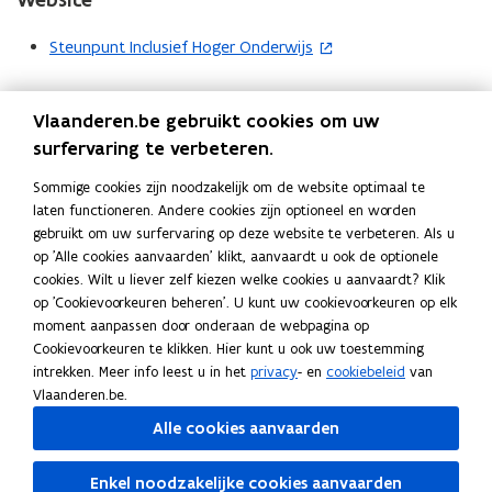
w
n
v
Steunpunt Inclusief Hoger Onderwijs
(
i
e
o
e
n
p
Volg Onderwijs Vlaanderen op
u
s
Vlaanderen.be gebruikt cookies om uw
opent in nieuw venster
e
Facebook
w
t
surfervaring te verbeteren.
n
opent in nieuw venster
X
v
e
t
opent in nieuw venster
e
Instagram
Sommige cookies zijn noodzakelijk om de website optimaal te
r
i
n
laten functioneren. Andere cookies zijn optioneel en worden
opent in nieuw venster
Linkedin
)
n
gebruikt om uw surfervaring op deze website te verbeteren. Als u
Deel deze pagina
s
op 'Alle cookies aanvaarden' klikt, aanvaardt u ook de optionele
n
t
F
L
K
cookies. Wilt u liever zelf kiezen welke cookies u aanvaardt? Klik
i
e
a
i
o
op 'Cookievoorkeuren beheren'. U kunt uw cookievoorkeuren op elk
e
r
c
n
p
moment aanpassen door onderaan de webpagina op
Contact
u
)
Cookievoorkeuren te klikken. Hier kunt u ook uw toestemming
e
k
i
w
intrekken. Meer info leest u in het
privacy
- en
cookiebeleid
van
b
e
e
v
Vlaanderen.be.
o
d
e
e
Contactgegevens van de hogescholen
Alle cookies aanvaarden
o
i
r
n
k
n
l
Contactgegevens van de universiteiten
s
Enkel noodzakelijke cookies aanvaarden
o
o
i