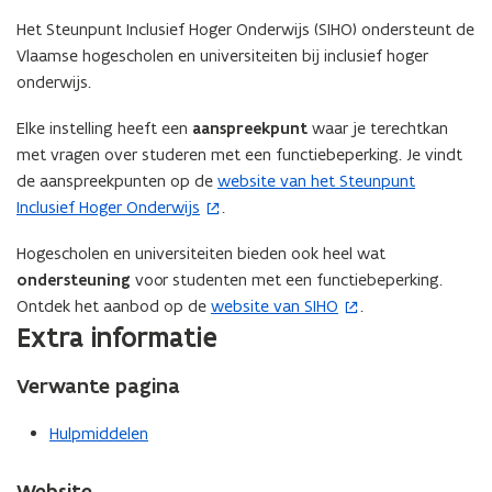
n
Het Steunpunt Inclusief Hoger Onderwijs (SIHO) ondersteunt de
i
Vlaamse hogescholen en universiteiten bij inclusief hoger
e
onderwijs.
u
w
Elke instelling heeft een
aanspreekpunt
waar je terechtkan
v
met vragen over studeren met een functiebeperking. Je vindt
e
de aanspreekpunten op de
website van het Steunpunt
(
n
Inclusief Hoger Onderwijs
.
o
s
p
t
Hogescholen en universiteiten bieden ook heel wat
e
e
ondersteuning
voor studenten met een functiebeperking.
n
r
Ontdek het aanbod op de
website van SIHO
.
(
t
)
Extra informatie
o
i
p
n
Verwante pagina
e
n
n
i
Hulpmiddelen
t
e
i
u
Website
n