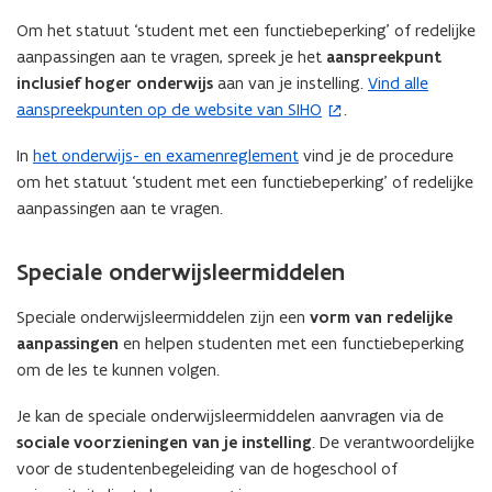
Om het statuut ‘student met een functiebeperking’ of redelijke
aanpassingen aan te vragen, spreek je het
aanspreekpunt
inclusief hoger onderwijs
aan van je instelling.
Vind alle
(
aanspreekpunten op de website van SIHO
.
o
p
In
het onderwijs- en examenreglement
vind je de procedure
e
om het statuut ‘student met een functiebeperking’ of redelijke
n
aanpassingen aan te vragen.
t
i
Speciale onderwijsleermiddelen
n
n
Speciale onderwijsleermiddelen zijn een
vorm van redelijke
i
aanpassingen
en helpen studenten met een functiebeperking
e
om de les te kunnen volgen.
u
w
Je kan de speciale onderwijsleermiddelen aanvragen via de
v
sociale voorzieningen van je instelling
. De verantwoordelijke
e
voor de studentenbegeleiding van de hogeschool of
n