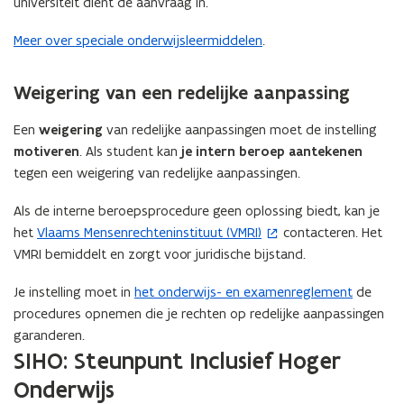
universiteit dient de aanvraag in.
s
t
Meer over speciale onderwijsleermiddelen
.
e
r
Weigering van een redelijke aanpassing
)
Een
weigering
van redelijke aanpassingen moet de instelling
motiveren
. Als student kan
je intern beroep aantekenen
tegen een weigering van redelijke aanpassingen.
Als de interne beroepsprocedure geen oplossing biedt, kan je
het
Vlaams Mensenrechteninstituut (VMRI)
contacteren. Het
(
VMRI bemiddelt en zorgt voor juridische bijstand.
o
p
Je instelling moet in
het onderwijs- en examenreglement
de
e
procedures opnemen die je rechten op redelijke aanpassingen
n
garanderen.
t
SIHO: Steunpunt Inclusief Hoger
i
Onderwijs
n