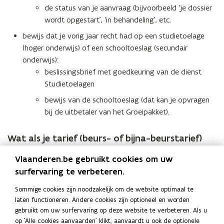
de status van je aanvraag (bijvoorbeeld ‘je dossier
wordt opgestart’, ‘in behandeling’, etc.
bewijs dat je vorig jaar recht had op een studietoelage
(hoger onderwijs) of een schooltoeslag (secundair
onderwijs):
beslissingsbrief met goedkeuring van de dienst
Studietoelagen
bewijs van de schooltoeslag (dat kan je opvragen
bij de uitbetaler van het Groeipakket).
Wat als je tarief (beurs- of bijna-beurstarief)
nog niet vastligt?
Vlaanderen.be gebruikt cookies om uw
surfervaring te verbeteren.
Bij sommige scholen kan je zonder het volledige studiegeld te
betalen niet deelnemen aan de examens als het tarief (beurs-
Sommige cookies zijn noodzakelijk om de website optimaal te
of bijna-beurs) nog niet berekend werd. In het slechtste geval
laten functioneren. Andere cookies zijn optioneel en worden
zal je moeten bijbetalen. Dit bedrag kan je dan wel weer
gebruikt om uw surfervaring op deze website te verbeteren. Als u
terugvragen nadat je een positieve beslissing hebt gekregen in
op 'Alle cookies aanvaarden' klikt, aanvaardt u ook de optionele