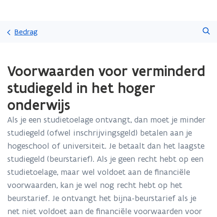
Overslaan
Zoeken
en
Bedrag
naar
de
Gedaan
inhoud
Voorwaarden voor verminderd
met
gaan
laden.
studiegeld in het hoger
U
bevindt
onderwijs
zich
op:
Als je een studietoelage ontvangt, dan moet je minder
Voorwaarden
studiegeld (ofwel inschrijvingsgeld) betalen aan je
voor
hogeschool of universiteit. Je betaalt dan het laagste
verminderd
studiegeld (beurstarief). Als je geen recht hebt op een
studiegeld
in
studietoelage, maar wel voldoet aan de financiële
het
voorwaarden, kan je wel nog recht hebt op het
hoger
beurstarief. Je ontvangt het bijna-beurstarief als je
onderwijs
net niet voldoet aan de financiële voorwaarden voor