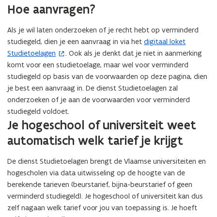
Hoe aanvragen?
Als je wil laten onderzoeken of je recht hebt op verminderd
studiegeld, dien je een aanvraag in via het
digitaal loket
(
Studietoelagen
. Ook als je denkt dat je niet in aanmerking
o
komt voor een studietoelage, maar wel voor verminderd
p
studiegeld op basis van de voorwaarden op deze pagina, dien
e
je best een aanvraag in. De dienst Studietoelagen zal
n
onderzoeken of je aan de voorwaarden voor verminderd
t
studiegeld voldoet.
i
Je hogeschool of universiteit weet
n
n
automatisch welk tarief je krijgt
i
e
De dienst Studietoelagen brengt de Vlaamse universiteiten en
u
hogescholen via data uitwisseling op de hoogte van de
w
berekende tarieven (beurstarief, bijna-beurstarief of geen
v
verminderd studiegeld). Je hogeschool of universiteit kan dus
e
zelf nagaan welk tarief voor jou van toepassing is. Je hoeft
n