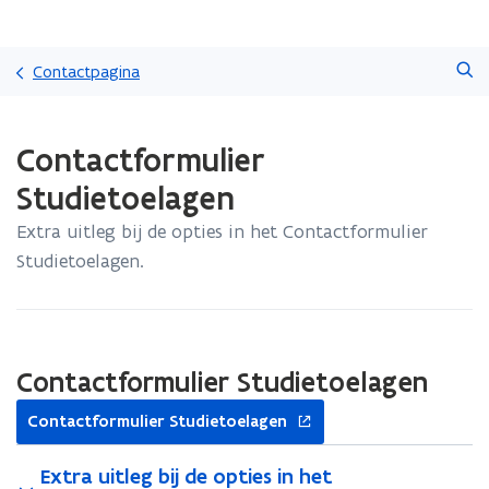
Overslaan
Zoeken
en
Contactpagina
naar
de
Gedaan
inhoud
Contactformulier
met
gaan
laden.
Studietoelagen
U
bevindt
Extra uitleg bij de opties in het Contactformulier
zich
Studietoelagen.
op:
Contactformulier
Studietoelagen
Contactformulier Studietoelagen
opent
Contactformulier Studietoelagen
in
nieuw
Extra uitleg bij de opties in het
venster