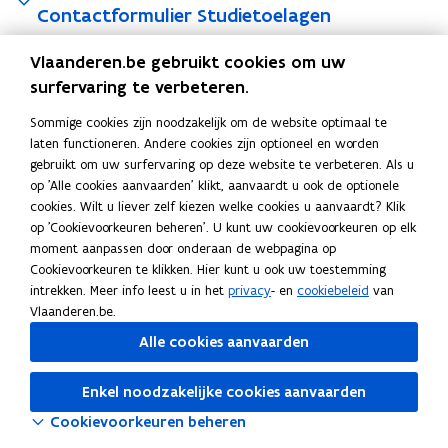
Contactformulier Studietoelagen
Vlaanderen.be gebruikt cookies om uw
De dienst Studietoelagen staat alleen in voor de
surfervaring te verbeteren.
financiering van het hoger onderwijs.
Sommige cookies zijn noodzakelijk om de website optimaal te
Als je een vraag hebt over studiefinanciering in het
laten functioneren. Andere cookies zijn optioneel en worden
kleuter-, lager of secundair onderwijs
, dan
gebruikt om uw surfervaring op deze website te verbeteren. Als u
op 'Alle cookies aanvaarden' klikt, aanvaardt u ook de optionele
informeer je best bij Groeipakket (de vroegere
cookies. Wilt u liever zelf kiezen welke cookies u aanvaardt? Klik
kinderbijslag). Zie:
Wie zijn de uitbetalers van het
(
op 'Cookievoorkeuren beheren'. U kunt uw cookievoorkeuren op elk
Groeipakket?
o
moment aanpassen door onderaan de webpagina op
p
Cookievoorkeuren te klikken. Hier kunt u ook uw toestemming
e
intrekken. Meer info leest u in het
privacy
- en
cookiebeleid
van
Deel deze pagina
n
Vlaanderen.be.
t
F
L
K
Alle cookies aanvaarden
i
a
i
o
n
c
n
p
Enkel noodzakelijke cookies aanvaarden
n
e
k
i
Cookievoorkeuren beheren
i
b
e
e