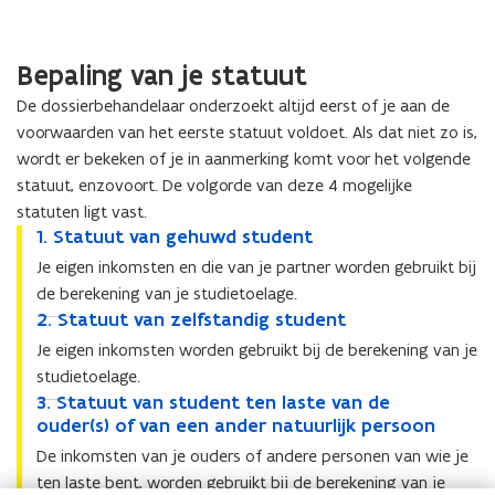
Bepaling van je statuut
De dossierbehandelaar onderzoekt altijd eerst of je aan de
voorwaarden van het eerste statuut voldoet. Als dat niet zo is,
wordt er bekeken of je in aanmerking komt voor het volgende
statuut, enzovoort. De volgorde van deze 4 mogelijke
statuten ligt vast.
1
1. Statuut van gehuwd student
1
.
.
Je eigen inkomsten en die van je partner worden gebruikt bij
S
S
de berekening van je studietoelage.
t
t
2
2. Statuut van zelfstandig student
2
a
a
.
.
t
Je eigen inkomsten worden gebruikt bij de berekening van je
t
S
S
u
u
studietoelage.
t
t
u
u
3
3. Statuut van student ten laste van de
3
a
a
t
t
.
ouder(s) of van een ander natuurlijk persoon
.
t
t
v
v
S
S
u
De inkomsten van je ouders of andere personen van wie je
u
a
a
t
t
u
u
ten laste bent, worden gebruikt bij de berekening van je
n
n
a
a