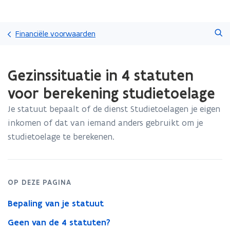
Overslaan
Zoeken
en
Financiële voorwaarden
naar
de
Gedaan
inhoud
Gezinssituatie in 4 statuten
met
gaan
laden.
voor berekening studietoelage
U
bevindt
Je statuut bepaalt of de dienst Studietoelagen je eigen
zich
inkomen of dat van iemand anders gebruikt om je
op:
Gezinssituatie
studietoelage te berekenen.
in
4
statuten
voor
OP DEZE PAGINA
berekening
studietoelage
Bepaling van je statuut
Geen van de 4 statuten?