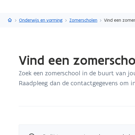
Vlaanderen.be
Onderwijs en vorming
Zomerscholen
Vind een zomers
Gedaan
Vind een zomerschoo
met
laden.
Zoek een zomerschool in de buurt van j
U
bevindt
Raadpleeg dan de contactgegevens om in 
zich
op:
Vind
een
zomerschool
bij