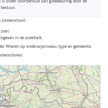
n is onder voorbehoud van goedkeuring door de
 bestuur.
n zomerschool:
 zien:
ingeven in de zoekbalk.
erder filteren op onderwijsniveau, type en gemeente.
 zomerscholen.