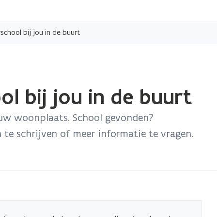
Overslaan
en
chool bij jou in de buurt
naar
de
inhoud
gaan
l bij jou in de buurt
ouw woonplaats. School gevonden?
te schrijven of meer informatie te vragen.