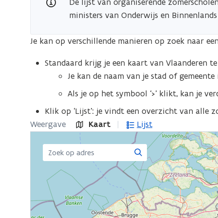
De lijst van organiserende zomerschole
jou
ministers van Onderwijs en Binnenlands
in
de
Je kan op verschillende manieren op zoek naar ee
buurt
Standaard krijg je een kaart van Vlaanderen te
Je kan de naam van je stad of gemeente 
Als je op het symbool ‘>’ klikt, kan je v
Klik op ‘Lijst’: je vindt een overzicht van alle
Weergave
Kaart
Lijst
Zoeken