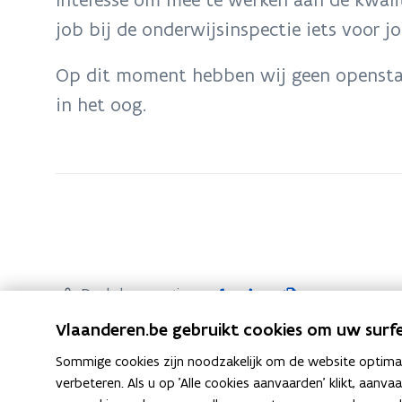
zich
job bij de onderwijsinspectie iets voor jo
op:
Vacatures
Op dit moment hebben wij geen opensta
bij
in het oog.
de
onderwijsinspectie
F
L
K
Deel deze pagina
a
i
o
Vlaanderen.be gebruikt cookies om uw surfe
c
n
p
Sommige cookies zijn noodzakelijk om de website optimaal
e
k
i
verbeteren. Als u op 'Alle cookies aanvaarden' klikt, aanva
b
e
e