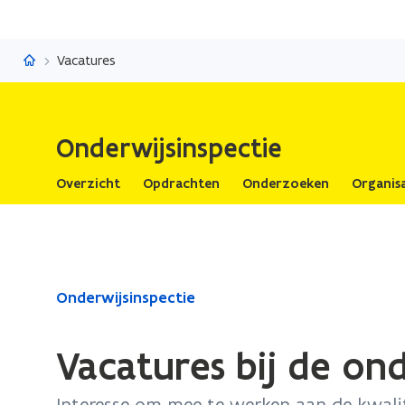
Onderwijsinspectie
Vacatures
Onderwijsinspectie
Overzicht
Opdrachten
Onderzoeken
Organisa
Gedaan
Onderwijsinspectie
met
laden.
Vacatures bij de ond
U
bevindt
Interesse om mee te werken aan de kwali