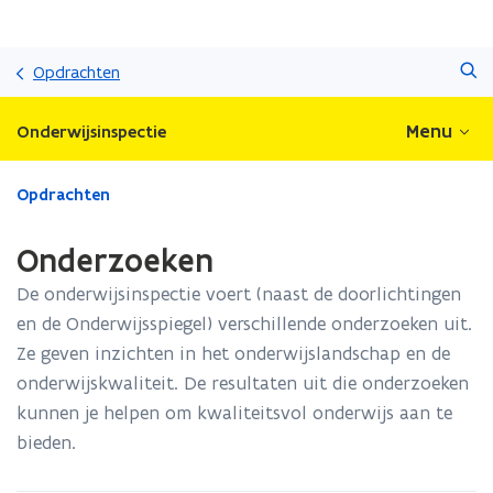
Overslaan
Zoeken
en
Opdrachten
naar
de
Menu
Onderwijsinspectie
inhoud
gaan
Gedaan
Opdrachten
met
laden.
Onderzoeken
U
bevindt
De onderwijsinspectie voert (naast de doorlichtingen
zich
en de Onderwijsspiegel) verschillende onderzoeken uit.
op:
Ze geven inzichten in het onderwijslandschap en de
Onderzoeken
onderwijskwaliteit. De resultaten uit die onderzoeken
kunnen je helpen om kwaliteitsvol onderwijs aan te
bieden.