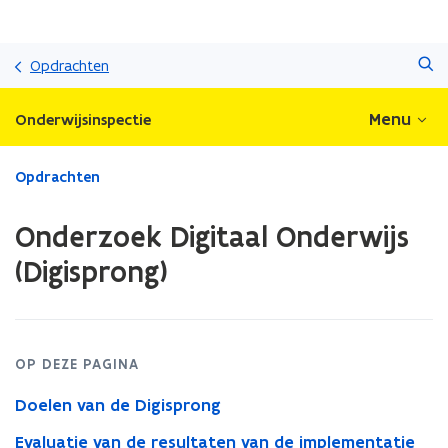
Overslaan
Zoeken
en
Opdrachten
naar
de
Menu
Onderwijsinspectie
inhoud
gaan
Gedaan
Opdrachten
met
laden.
Onderzoek Digitaal Onderwijs
U
bevindt
(Digisprong)
zich
op:
Onderzoek
Digitaal
Onderwijs
OP DEZE PAGINA
(Digisprong)
Doelen van de Digisprong
Evaluatie van de resultaten van de implementatie