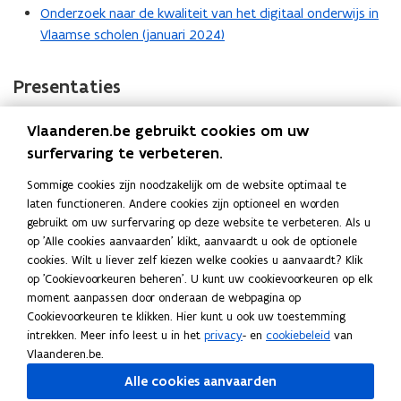
D
Onderzoek naar de kwaliteit van het digitaal onderwijs in
F
Vlaamse scholen (januari 2024)
b
e
Presentaties
s
t
Presentatie rapport digitaal onderwijs (oktober 2022)
(
Vlaanderen.be gebruikt cookies om uw
a
P
surfervaring te verbeteren.
Beleidssamenvatting rapport digitaal onderwijs (oktober
(
n
D
2022)
P
d
Sommige cookies zijn noodzakelijk om de website optimaal te
F
D
o
laten functioneren. Andere cookies zijn optioneel en worden
b
F
p
gebruikt om uw surfervaring op deze website te verbeteren. Als u
Persberichten
e
b
op 'Alle cookies aanvaarden' klikt, aanvaardt u ook de optionele
e
s
cookies. Wilt u liever zelf kiezen welke cookies u aanvaardt? Klik
e
n
Eerste VOI.CE-bevraging geeft brede inkijk in digitaal
(
t
op 'Cookievoorkeuren beheren'. U kunt uw cookievoorkeuren op elk
s
t
onderwijs in Vlaanderen (oktober 2022)
P
moment aanpassen door onderaan de webpagina op
a
t
i
D
Cookievoorkeuren te klikken. Hier kunt u ook uw toestemming
Van inhaalbeweging naar duurzame verankering: scholen
(
n
a
n
F
intrekken. Meer info leest u in het
privacy
- en
cookiebeleid
van
boeken opnieuw vooruitgang op digitaal gebied, al blijven
P
d
n
n
b
Vlaanderen.be.
er ook uitdagingen (maart 2024)
D
o
d
i
e
Alle cookies aanvaarden
F
p
o
e
s