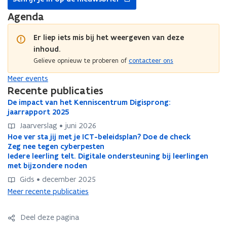
in
venster
nieuw
Agenda
venster
Er liep iets mis bij het weergeven van deze
inhoud.
Gelieve opnieuw te proberen of
contacteer ons
Meer events
Recente publicaties
D
De impact van het Kenniscentrum Digisprong:
D
e
jaarrapport 2025
e
i
i
Jaarverslag • juni 2026
m
m
H
Hoe ver sta jij met je ICT-beleidsplan? Doe de check
H
p
p
o
Z
Zeg nee tegen cyberpesten
Z
o
a
e
e
I
Iedere leerling telt. Digitale ondersteuning bij leerlingen
a
I
e
e
c
v
g
e
met bijzondere noden
c
e
g
v
t
e
n
d
t
d
n
v
Gids • december 2025
e
r
e
e
v
e
a
e
r
Meer recente publicaties
s
e
r
n
a
r
e
s
t
t
e
h
n
e
t
t
a
e
l
Deel deze pagina
e
h
l
e
a
j
g
e