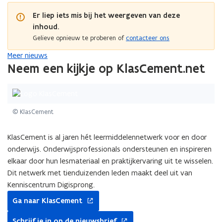
Er liep iets mis bij het weergeven van deze
inhoud.
Gelieve opnieuw te proberen of
contacteer ons
Meer nieuws
Neem een kijkje op KlasCement.net
© KlasCement
KlasCement is al jaren hét leermiddelennetwerk voor en door
onderwijs. Onderwijsprofessionals ondersteunen en inspireren
elkaar door hun lesmateriaal en praktijkervaring uit te wisselen.
Dit netwerk met tienduizenden leden maakt deel uit van
Kenniscentrum Digisprong.
opent
Ga naar KlasCement
in
opent
nieuw
Schrijf je in op de nieuwsbrief