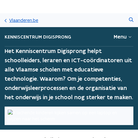
Overslaan
Zoeken
en
Vlaanderen.be
naar
de
Menu
KENNISCENTRUM DIGISPRONG
inhoud
gaan
Het Kenniscentrum Digisprong helpt
schoolleiders, leraren en ICT-coördinatoren uit
alle Vlaamse scholen met educatieve
technologie. Waarom? Om je competenties,
onderwijsleerprocessen en de organisatie van
het onderwijs in je school nog sterker te maken.