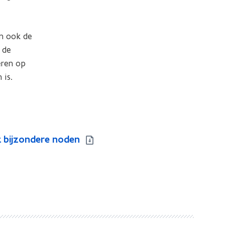
n ook de 
de 
ren op 
 is.
et bijzondere noden