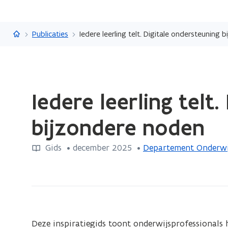
Vlaanderen.be
Publicaties
Iedere leerling telt. Digitale ondersteuning 
Gedaan
Iedere leerling telt
met
laden.
bijzondere noden
U
bevindt
Gids
 •
december 2025
 • 
Departement Onderwi
zich
op:
Iedere
leerling
telt.
Digitale
Deze inspiratiegids toont onderwijsprofessionals 