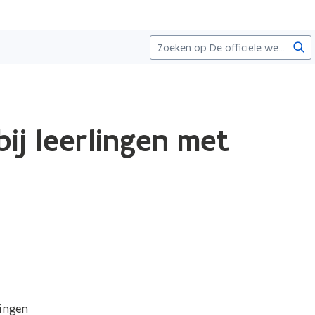
Zoe
bij leerlingen met
ingen 