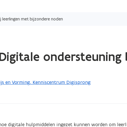
Overslaan
en
bij leerlingen met bijzondere noden
naar
de
inhoud
gaan
. Digitale ondersteuning 
js en Vorming. Kenniscentrum Digisprong
hoe digitale hulpmiddelen ingezet kunnen worden om leerl