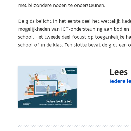
ondersteuning
met bijzondere noden te ondersteunen. 

bij
leerlingen
De gids belicht in het eerste deel het wettelijk ka
met
mogelijkheden van ICT-ondersteuning aan bod en hoe
bijzondere
school. Het tweede deel focust op toegankelijke ha
noden
school of in de klas. Ten slotte bevat de gids een
Lees 
I
Iedere l
I
e
e
d
d
e
e
r
r
e
e
l
l
e