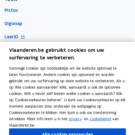
Pictos
Digisnap
o
LeerID
p
o
Vlaanderen.be gebruikt cookies om uw
KlasCement
e
p
surfervaring te verbeteren.
n
Cyberveilig op school
e
t
Sommige cookies zijn noodzakelijk om de website optimaal te
Ook interessant
n
i
laten functioneren. Andere cookies zijn optioneel en worden
t
n
gebruikt om uw surfervaring op deze website te verbeteren. Als u
E-inclusie
i
n
op 'Alle cookies aanvaarden' klikt, aanvaardt u ook de optionele
n
cookies. Wilt u liever zelf kiezen welke cookies u aanvaardt? Klik
i
Inspiratiegids computationeel denken en programmeren
n
op 'Cookievoorkeuren beheren'. U kunt uw cookievoorkeuren op elk
e
moment aanpassen door onderaan de webpagina op
i
ICT-coördinatie
u
Cookievoorkeuren te klikken. Hier kunt u ook uw toestemming
e
w
intrekken. Meer info leest u in het
privacy
- en
cookiebeleid
van
Toegankelijkheidsverklaring
u
v
Vlaanderen.be.
w
e
Alle cookies aanvaarden