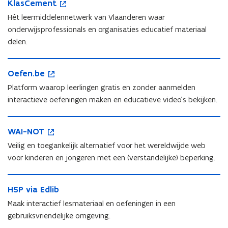
K
KlasCement
l
p
l
a
e
Hét leermiddelennetwerk van Vlaanderen waar
a
s
n
onderwijsprofessionals en organisaties educatief materiaal
s
C
t
delen.
C
e
i
e
m
n
O
o
m
e
n
O
Oefen.be
e
p
e
n
i
e
f
e
n
Platform waarop leerlingen gratis en zonder aanmelden
t
e
f
e
n
t
u
interactieve oefeningen maken en educatieve video's bekijken.
e
n
t
w
n
.
i
v
W
o
.
b
n
W
WAI-NOT
e
A
p
b
e
n
A
n
I
e
Veilig en toegankelijk alternatief voor het wereldwijde web
e
i
I
s
-
n
voor kinderen en jongeren met een (verstandelijke) beperking.
e
-
t
N
t
u
N
e
O
i
H
w
O
r
T
n
H
H5P via Edlib
5
v
T
n
5
P
e
Maak interactief lesmateriaal en oefeningen in een
i
P
v
n
gebruiksvriendelijke omgeving.
e
v
i
s
u