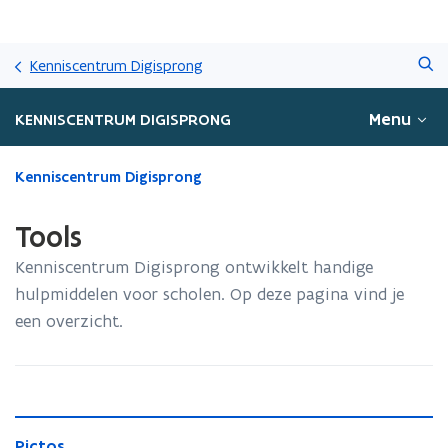
Overslaan
Zoeken
en
Kenniscentrum Digisprong
naar
de
Menu
KENNISCENTRUM DIGISPRONG
inhoud
gaan
Gedaan
Kenniscentrum Digisprong
met
laden.
Tools
U
bevindt
Kenniscentrum Digisprong ontwikkelt handige
zich
hulpmiddelen voor scholen. Op deze pagina vind je
op:
een overzicht.
Tools
P
P
Pictos
i