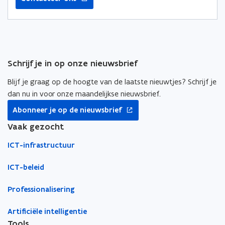
n
n
n
t
t
a
i
i
a
n
n
r
n
n
k
Schrijf je in op onze nieuwsbrief
i
i
l
e
e
e
Blijf je graag op de hoogte van de laatste nieuwtjes? Schrijf je
u
u
m
dan nu in voor onze maandelijkse nieuwsbrief.
w
w
b
opent
Abonneer je op de nieuwsbrief
v
v
o
in
nieuw
Vaak gezocht
e
e
r
venster
n
n
d
ICT-infrastructuur
s
s
t
t
ICT-beleid
e
e
r
r
Professionalisering
Artificiële intelligentie
Tools