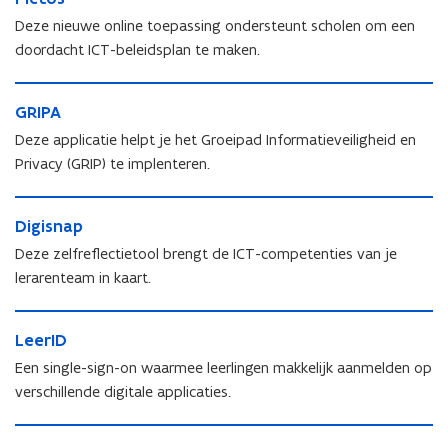
i
c
Deze nieuwe online toepassing ondersteunt scholen om een
c
t
doordacht ICT-beleidsplan te maken.
t
o
o
s
G
s
G
GRIPA
R
R
I
Deze applicatie helpt je het Groeipad Informatieveiligheid en
I
P
Privacy (GRIP) te implenteren.
P
A
A
D
D
Digisnap
i
i
g
Deze zelfreflectietool brengt de ICT-competenties van je
g
i
lerarenteam in kaart.
i
s
s
n
L
n
a
L
LeerID
e
a
p
e
e
Een single-sign-on waarmee leerlingen makkelijk aanmelden op
p
e
r
verschillende digitale applicaties.
r
I
I
D
K
o
D