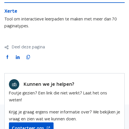
i
a
t
X
w
a
E
e
X
Xerte
e
v
E
d
r
e
r
e
Tool om interactieve leerpaden te maken met meer dan 70
d
l
r
t
n
l
paginatypes.
i
t
e
s
i
b
e
t
b
e
Deel deze pagina
r
F
L
K
a
i
o
c
n
p
e
k
i
Kunnen we je helpen?
b
e
e
o
d
e
Foutje gezien? Een link die niet werkt? Laat het ons
o
i
r
weten!
k
n
l
o
o
i
Krijg je graag ergens meer informatie over? We bekijken je
p
p
n
vraag en zien wat we kunnen doen.
e
e
k
Contacteer ons