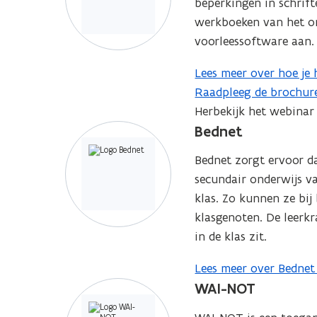
beperkingen in schrift
werkboeken van het on
voorleessoftware aan.
Lees meer over hoe je
(
Raadpleeg de brochure
o
(
Herbekijk het webinar
p
P
Bednet
e
D
n
F
Bednet zorgt ervoor da
t
b
secundair onderwijs va
i
e
klas. Zo kunnen ze bij
n
s
klasgenoten. De leerkr
n
t
in de klas zit.
i
a
e
n
Lees meer over Bednet
(
u
d
WAI-NOT
o
w
o
p