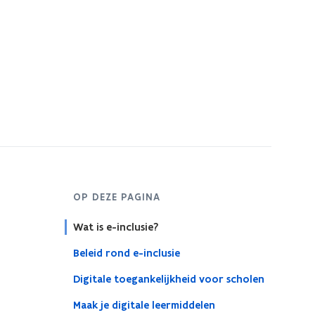
s
t
e
r
OP DEZE PAGINA
Wat is e-inclusie?
Beleid rond e-inclusie
Digitale toegankelijkheid voor scholen
Maak je digitale leermiddelen