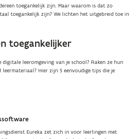
F
dereen toegankelijk zijn. Maar waarom is dat zo
b
taal toegankelijk zijn? We lichten het uitgebreid toe in
e
s
t
en toegankelijker
a
n
d
e digitale leeromgeving van je school? Raken ze hun
o
leermateriaal? Hier zijn 5 eenvoudige tips die je
p
e
n
t
i
essoftware
n
n
ingsdienst Eureka zet zich in voor leerlingen met
i