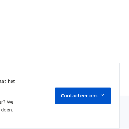
en
aat het
Contacteer ons
er? We
 doen.