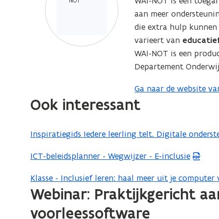
WAI-NOT is een toegan
v
p
e
aan meer ondersteunin
e
e
n
die extra hulp kunnen 
n
n
t
varieert van
educatie
s
t
i
WAI-NOT is een produc
t
i
n
Departement Onderwij
e
n
n
r
n
i
Ga naar de website v
(
)
i
e
Ook interessant
o
e
u
p
u
w
e
Inspiratiegids Iedere leerling telt. Digitale onder
w
v
n
v
e
t
ICT-beleidsplanner - Wegwijzer - E-inclusie
(
e
n
i
P
n
Klasse - Inclusief leren: haal meer uit je computer 
s
(
n
D
s
Webinar: Praktijkgericht aa
t
o
n
F
t
e
p
i
b
voorleessoftware
e
r
e