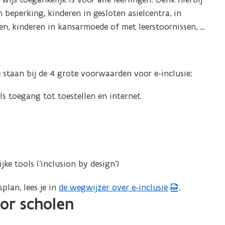
 beperking, kinderen in gesloten asielcentra, in
n, kinderen in kansarmoede of met leerstoornissen, …
e staan bij de 4 grote voorwaarden voor e-inclusie:
s toegang tot toestellen en internet
ke tools (‘inclusion by design’)
plan, lees je in
de wegwijzer over e-inclusie
.
(
oor scholen
P
D