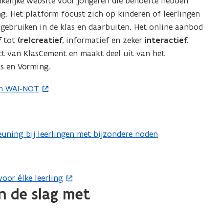
kelijke website voor jongeren die behoefte hebben
g. Het platform focust zich op kinderen of leerlingen
gebruiken in de klas en daarbuiten. Het online aanbod
f
tot
(re)creatief
, informatief en zeker
interactief
.
t van KlasCement en maakt deel uit van het
s en Vorming.
an WAI-NOT
steuning bij leerlingen met bijzondere noden
voor élke leerling
n de slag met