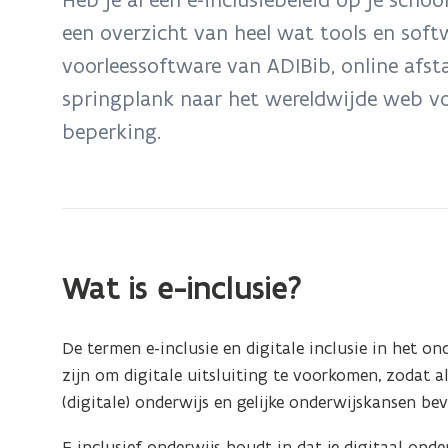
zich
een overzicht van heel wat tools en softw
op:
voorleessoftware van ADIBib, online afs
E-
inclusie
springplank naar het wereldwijde web vo
beperking.
Wat is e-inclusie?
De termen e-inclusie en digitale inclusie in het o
zijn om digitale uitsluiting te voorkomen, zodat a
(digitale) onderwijs en gelijke onderwijskansen be
E-inclusief onderwijs houdt in dat je digitaal onder