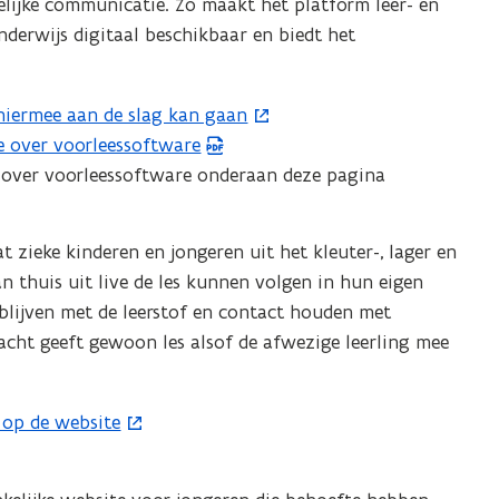
elijke communicatie. Zo maakt het platform leer- en
e
derwijs digitaal beschikbaar en biedt het
u
w
v
 hiermee aan de slag kan gaan
e
 over voorleessoftware
n
 over voorleessoftware onderaan deze pagina
s
t
t zieke kinderen en jongeren uit het kleuter-, lager en
e
n thuis uit live de les kunnen volgen in hun eigen
r
 blijven met de leerstof en contact houden met
)
acht geeft gewoon les alsof de afwezige leerling mee
 op de website